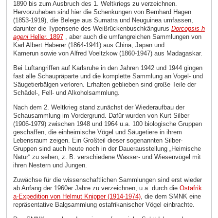
1890 bis zum Ausbruch des 1. Weltkriegs zu verzeichnen.
Hervorzuheben sind hier die Schenkungen von Bernhard Hagen
(1853-1919), die Belege aus Sumatra und Neuguinea umfassen,
darunter die Typenserie des Weißrückenbuschkängurus
Dorcopsis h
ageni
Heller, 1897
, aber auch die umfangreichen Sammlungen von
Karl Albert Haberer (1864-1941) aus China, Japan und
Kamerun sowie von Alfred Voeltzkow (1860-1947) aus Madagaskar.
Bei Luftangriffen auf Karlsruhe in den Jahren 1942 und 1944 gingen
fast alle Schaupräparte und die komplette Sammlung an Vogel- und
Säugetierbälgen verloren. Erhalten geblieben sind große Teile der
Schädel-, Fell- und Alkoholsammlung.
Nach dem 2. Weltkrieg stand zunächst der Wiederaufbau der
Schausammlung im Vordergrund. Dafür wurden von Kurt Silber
(1906-1979) zwischen 1948 und 1964 u.a. 100 biologische Gruppen
geschaffen, die einheimische Vögel und Säugetiere in ihrem
Lebensraum zeigen. Ein Großteil dieser sogenannten Silber-
Gruppen sind auch heute noch in der Dauerausstellung „Heimische
Natur“ zu sehen, z. B. verschiedene Wasser- und Wiesenvögel mit
ihren Nestern und Jungen.
Zuwächse für die wissenschaftlichen Sammlungen sind erst wieder
ab Anfang der 1960er Jahre zu verzeichnen, u.a. durch die
Ostafrik
a-Expedition von Helmut Knipper (1914-1974)
, die dem SMNK eine
repräsentative Balgsammlung ostafrikanischer Vögel einbrachte.