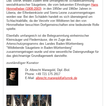
Das SMNK erwarb zudem eine umfangreiche Schädelsammlung
westafrikanischer Säugetiere, die vom bekannten Ethnologen
Hans
Himmelheber (1908-2003)
in den 1950er und 1960er Jahren in
Liberia, der Elfenbeinküste und Sierra Leone zusammengetragen
worden war. Bei den Schädeln handelt es sich überwiegend um
Schlachtabfälle, da der Verzehr von Wildtieren bei den von
Himmelheber besuchten Dorfgemeinschaften eine bedeutende Rolle
spielte.
Ebenfalls umfangreich ist die Belegsammlung einheimischer
Kleinsäuger und Fledermäuse, die im Zuge des
Artenschutzprogramms des Landes Baden-Württemberg
"Wildlebende Säugetiere in Baden-Württemberg"
zusammengetragen wurde und eine wesentliche Datengrundlage für
das gleichnamige Grundlagenwerk darstellte.
zuständiger Kurator
Dr. Albrecht Manegold, Dipl.-Biol.
Phone: +49 721 175 2817
E-Mail:
albrecht.manegold[at]smnk
.
de