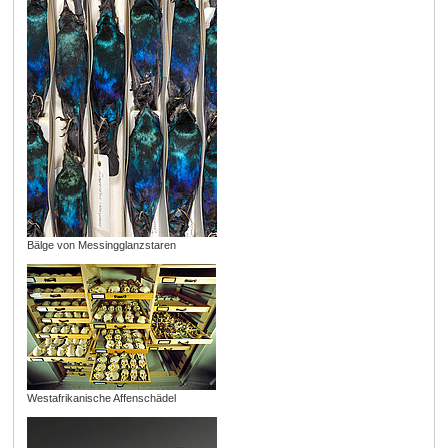
Bälge von Messingglanzstaren
Westafrikanische Affenschädel