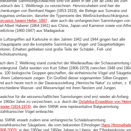
edeutende Sammlungszuwächse sind vor allem in der Zeit ab 1890 bis zum
usbruch des 1. Weltkriegs zu verzeichnen. Hervorzuheben sind hier die
chenkungen von Bernhard Hagen (1853-1919), die Belege aus Sumatra und
euguinea umfassen, darunter die Typenserie des Weißrückenbuschkängurus
orcopsis hageni
Heller, 1897
, aber auch die umfangreichen Sammlungen von
arl Albert Haberer (1864-1941) aus China, Japan und Kamerun sowie von Alfr
oeltzkow (1860-1947) aus Madagaskar.
ei Luftangriffen auf Karlsruhe in den Jahren 1942 und 1944 gingen fast alle
chaupräparte und die komplette Sammlung an Vogel- und Säugetierbälgen
rloren. Erhalten geblieben sind große Teile der Schädel-, Fell- und
lkoholsammlung.
ach dem 2. Weltkrieg stand zunächst der Wiederaufbau der Schausammlung 
ordergrund. Dafür wurden von Kurt Silber (1906-1979) zwischen 1948 und 196
.a. 100 biologische Gruppen geschaffen, die einheimische Vögel und Säugetie
n ihrem Lebensraum zeigen. Ein Großteil dieser sogenannten Silber-Gruppen
ind auch heute noch in der Dauerausstellung „Heimische Natur“ zu sehen, z. B
erschiedene Wasser- und Wiesenvögel mit ihren Nestern und Jungen.
uwächse für die wissenschaftlichen Sammlungen sind erst wieder ab Anfang
er 1960er Jahre zu verzeichnen, u.a. durch die
Ostafrika-Expedition von Helm
nipper (1914-1974)
, die dem SMNK eine repräsentative Balgsammlung
stafrikanischer Vögel einbrachte.
as SMNK erwarb zudem eine umfangreiche Schädelsammlung
estafrikanischer Säugetiere, die vom bekannten Ethnologen
Hans Himmelheb
1908-2003)
in den 1950er und 1960er Jahren in Liberia, der Elfenbeinküste un