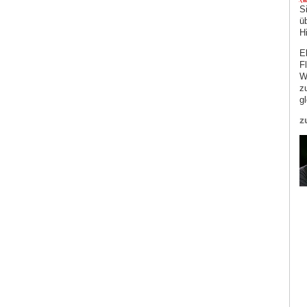
S
ü
H
E
F
W
z
g
z