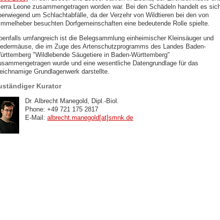
ierra Leone zusammengetragen worden war. Bei den Schädeln handelt es sic
berwiegend um Schlachtabfälle, da der Verzehr von Wildtieren bei den von
immelheber besuchten Dorfgemeinschaften eine bedeutende Rolle spielte.
benfalls umfangreich ist die Belegsammlung einheimischer Kleinsäuger und
ledermäuse, die im Zuge des Artenschutzprogramms des Landes Baden-
ürttemberg "Wildlebende Säugetiere in Baden-Württemberg"
usammengetragen wurde und eine wesentliche Datengrundlage für das
leichnamige Grundlagenwerk darstellte.
uständiger Kurator
Dr. Albrecht Manegold, Dipl.-Biol.
Phone: +49 721 175 2817
E-Mail:
albrecht.manegold[at]smnk
.
de