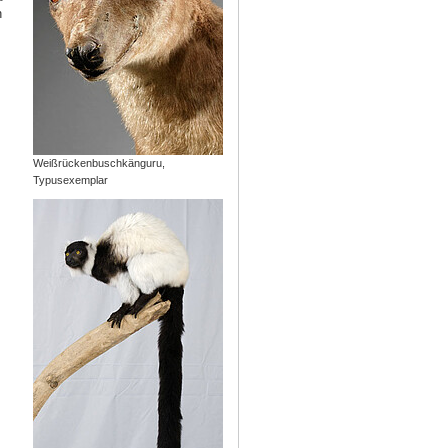
h
Weißrückenbuschkänguru,
Typusexemplar