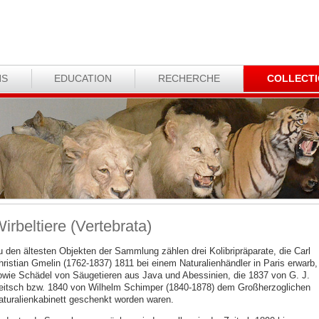
NS
EDUCATION
RECHERCHE
COLLECT
irbeltiere (Vertebrata)
u den ältesten Objekten der Sammlung zählen drei Kolibripräparate, die Carl
hristian Gmelin (1762-1837) 1811 bei einem Naturalienhändler in Paris erwarb,
owie Schädel von Säugetieren aus Java und Abessinien, die 1837 von G. J.
eitsch bzw. 1840 von Wilhelm Schimper (1840-1878) dem Großherzoglichen
aturalienkabinett geschenkt worden waren.