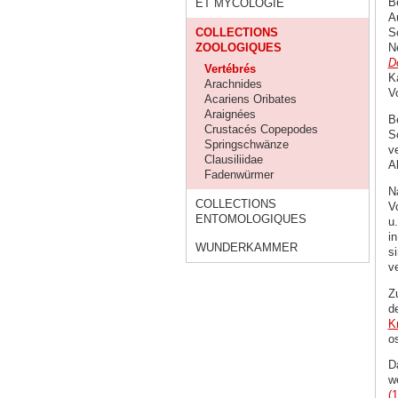
B
ET MYCOLOGIE
A
COLLECTIONS
S
ZOOLOGIQUES
N
D
Vertébrés
K
Arachnides
V
Acariens Oribates
Araignées
B
Crustacés Copepodes
S
Springschwänze
ve
Clausiliidae
A
Fadenwürmer
N
COLLECTIONS
V
ENTOMOLOGIQUES
u
i
WUNDERKAMMER
s
v
Z
d
K
o
D
w
(