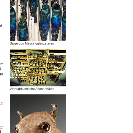
ed
Bälge von Messingglanzstaren
im
4
re
.
Westafrikanische Affenschädel
ut
er
d