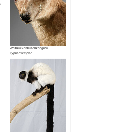
h
Weißrückenbuschkänguru,
Typusexemplar