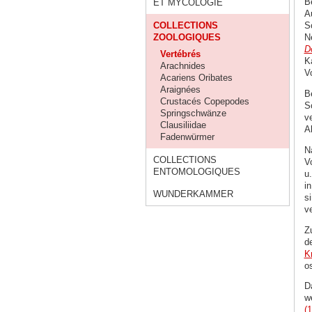
B
ET MYCOLOGIE
A
COLLECTIONS
S
ZOOLOGIQUES
N
D
Vertébrés
K
Arachnides
V
Acariens Oribates
Araignées
B
Crustacés Copepodes
S
Springschwänze
ve
Clausiliidae
A
Fadenwürmer
N
COLLECTIONS
V
ENTOMOLOGIQUES
u
i
WUNDERKAMMER
s
v
Z
d
K
o
D
w
(