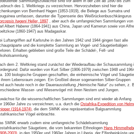
edeutende Sammlungszuwächse sind vor allem in der Zeit ab 1890 bis zum
usbruch des 1. Weltkriegs zu verzeichnen. Hervorzuheben sind hier die
chenkungen von Bernhard Hagen (1853-1919), die Belege aus Sumatra und
euguinea umfassen, darunter die Typenserie des Weißrückenbuschkängurus
orcopsis hageni
Heller, 1897
, aber auch die umfangreichen Sammlungen von
arl Albert Haberer (1864-1941) aus China, Japan und Kamerun sowie von Alfr
oeltzkow (1860-1947) aus Madagaskar.
ei Luftangriffen auf Karlsruhe in den Jahren 1942 und 1944 gingen fast alle
chaupräparte und die komplette Sammlung an Vogel- und Säugetierbälgen
rloren. Erhalten geblieben sind große Teile der Schädel-, Fell- und
lkoholsammlung.
ach dem 2. Weltkrieg stand zunächst der Wiederaufbau der Schausammlung 
ordergrund. Dafür wurden von Kurt Silber (1906-1979) zwischen 1948 und 196
.a. 100 biologische Gruppen geschaffen, die einheimische Vögel und Säugetie
n ihrem Lebensraum zeigen. Ein Großteil dieser sogenannten Silber-Gruppen
ind auch heute noch in der Dauerausstellung „Heimische Natur“ zu sehen, z. B
erschiedene Wasser- und Wiesenvögel mit ihren Nestern und Jungen.
uwächse für die wissenschaftlichen Sammlungen sind erst wieder ab Anfang
er 1960er Jahre zu verzeichnen, u.a. durch die
Ostafrika-Expedition von Helm
nipper (1914-1974)
, die dem SMNK eine repräsentative Balgsammlung
stafrikanischer Vögel einbrachte.
as SMNK erwarb zudem eine umfangreiche Schädelsammlung
estafrikanischer Säugetiere, die vom bekannten Ethnologen
Hans Himmelheb
1908-2003)
in den 1950er und 1960er Jahren in Liberia, der Elfenbeinküste un