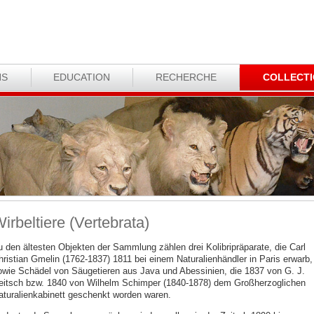
NS
EDUCATION
RECHERCHE
COLLECT
irbeltiere (Vertebrata)
u den ältesten Objekten der Sammlung zählen drei Kolibripräparate, die Carl
hristian Gmelin (1762-1837) 1811 bei einem Naturalienhändler in Paris erwarb,
owie Schädel von Säugetieren aus Java und Abessinien, die 1837 von G. J.
eitsch bzw. 1840 von Wilhelm Schimper (1840-1878) dem Großherzoglichen
aturalienkabinett geschenkt worden waren.