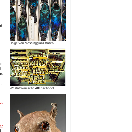
ed
Bälge von Messingglanzstaren
im
4
re
.
Westafrikanische Affenschädel
ut
er
d