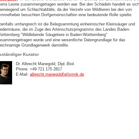
ierra Leone zusammengetragen worden war. Bei den Schädeln handelt es sic
berwiegend um Schlachtabfälle, da der Verzehr von Wildtieren bei den von
immelheber besuchten Dorfgemeinschaften eine bedeutende Rolle spielte.
benfalls umfangreich ist die Belegsammlung einheimischer Kleinsäuger und
ledermäuse, die im Zuge des Artenschutzprogramms des Landes Baden-
ürttemberg "Wildlebende Säugetiere in Baden-Württemberg"
usammengetragen wurde und eine wesentliche Datengrundlage für das
leichnamige Grundlagenwerk darstellte.
uständiger Kurator
Dr. Albrecht Manegold, Dipl.-Biol.
Phone: +49 721 175 2817
E-Mail:
albrecht.manegold[at]smnk
.
de