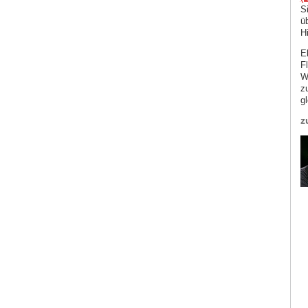
S
ü
H
E
F
W
z
g
z