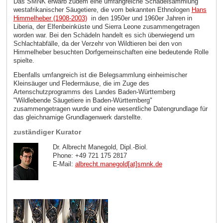
Das SMNK erwarb zudem eine umfangreiche Schädelsammlung
westafrikanischer Säugetiere, die vom bekannten Ethnologen
Hans
Himmelheber (1908-2003)
in den 1950er und 1960er Jahren in
Liberia, der Elfenbeinküste und Sierra Leone zusammengetragen
worden war. Bei den Schädeln handelt es sich überwiegend um
Schlachtabfälle, da der Verzehr von Wildtieren bei den von
Himmelheber besuchten Dorfgemeinschaften eine bedeutende Rolle
spielte.
Ebenfalls umfangreich ist die Belegsammlung einheimischer
Kleinsäuger und Fledermäuse, die im Zuge des
Artenschutzprogramms des Landes Baden-Württemberg
"Wildlebende Säugetiere in Baden-Württemberg"
zusammengetragen wurde und eine wesentliche Datengrundlage für
das gleichnamige Grundlagenwerk darstellte.
zuständiger Kurator
Dr. Albrecht Manegold, Dipl.-Biol.
Phone: +49 721 175 2817
E-Mail:
albrecht.manegold[at]smnk
.
de