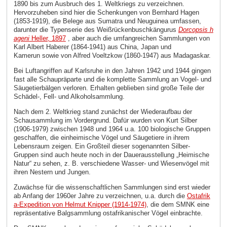
1890 bis zum Ausbruch des 1. Weltkriegs zu verzeichnen.
Hervorzuheben sind hier die Schenkungen von Bernhard Hagen
(1853-1919), die Belege aus Sumatra und Neuguinea umfassen,
darunter die Typenserie des Weißrückenbuschkängurus
Dorcopsis h
ageni
Heller, 1897
, aber auch die umfangreichen Sammlungen von
Karl Albert Haberer (1864-1941) aus China, Japan und
Kamerun sowie von Alfred Voeltzkow (1860-1947) aus Madagaskar.
Bei Luftangriffen auf Karlsruhe in den Jahren 1942 und 1944 gingen
fast alle Schaupräparte und die komplette Sammlung an Vogel- und
Säugetierbälgen verloren. Erhalten geblieben sind große Teile der
Schädel-, Fell- und Alkoholsammlung.
Nach dem 2. Weltkrieg stand zunächst der Wiederaufbau der
Schausammlung im Vordergrund. Dafür wurden von Kurt Silber
(1906-1979) zwischen 1948 und 1964 u.a. 100 biologische Gruppen
geschaffen, die einheimische Vögel und Säugetiere in ihrem
Lebensraum zeigen. Ein Großteil dieser sogenannten Silber-
Gruppen sind auch heute noch in der Dauerausstellung „Heimische
Natur“ zu sehen, z. B. verschiedene Wasser- und Wiesenvögel mit
ihren Nestern und Jungen.
Zuwächse für die wissenschaftlichen Sammlungen sind erst wieder
ab Anfang der 1960er Jahre zu verzeichnen, u.a. durch die
Ostafrik
a-Expedition von Helmut Knipper (1914-1974)
, die dem SMNK eine
repräsentative Balgsammlung ostafrikanischer Vögel einbrachte.