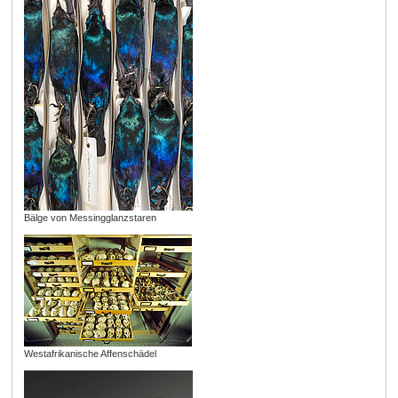
Bälge von Messingglanzstaren
Westafrikanische Affenschädel