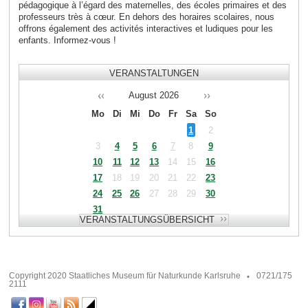
pédagogique à l’égard des maternelles, des écoles primaires et des
professeurs très à cœur. En dehors des horaires scolaires, nous
offrons également des activités interactives et ludiques pour les
enfants. Informez-vous !
VERANSTALTUNGEN
August
2026
Mo
Di
Mi
Do
Fr
Sa
So
1
2
3
4
5
6
7
8
9
10
11
12
13
14
15
16
17
18
19
20
21
22
23
24
25
26
27
28
29
30
31
Copyright 2020 Staatliches Museum für Naturkunde Karlsruhe
0721/175
2111