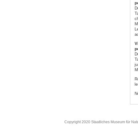
p
D
T
c
M
L
a
V
p
D
T
j
M
R
le
N
Copyright 2020 Staatliches Museum für Nat