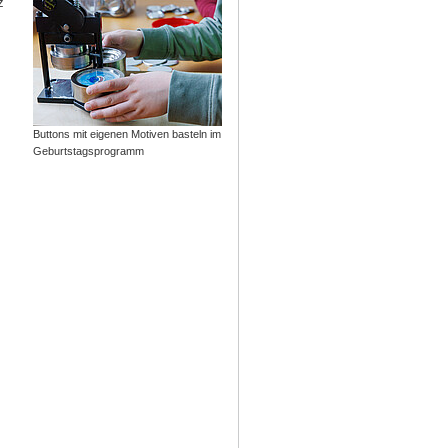
z
Buttons mit eigenen Motiven basteln im
Geburtstagsprogramm