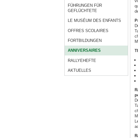
v
FÜHRUNGEN FÜR
qu
GEFLÜCHTETE
d
P
LE MUSÉUM DES ENFANTS
D
OFFRES SCOLAIRES
T
c
FORTBILDUNGEN
M
ANNIVERSAIRES
T
RALLYEHEFTE
AKTUELLES
R
p
D
T
c
M
L
a
R