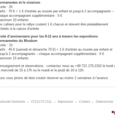
ermanentes et le vivarium
urée : 2h
arifs : 70 € + 1 € d’entrée au musée par enfant et jusqu’à 2 accompagnants –
haque accompagnant supplémentaire : 5 €
aximum 10 enfants
es cahiers pour le rallye coutent 1 € chacun et doivent être préalablement
chetés à la caisse d’entrée
isite d’anniversaire pour les 8-12 ans à travers les expositions
ermanentes du Muséum
urée : 1h
arifs : 45 € (samedi et dimanche 70 €) + 1 € d’entrée au musée par enfant et
usqu’à 2 accompagnants – chaque accompagnant supplémentaire : 5 €
aximum 15 enfants
enseignement et réservations : contactez nous au +49 721 175-2152 le lundi 
 mercredi de 15 à 17h ou le mardi et le jeudi de 10 à 12h.
ous vous prions de bien vouloir réserver au moins 2 semaines à l’avance.
urkunde Karlsruhe
0721/175 2111
Impressum
Contact
Datenschutz