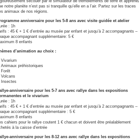
igoureusement secouer par le simulateur de tremblements de terre et apprene
e notre planète n’est pas si tranquille qu’elle en a l’air. Partez sur les traces
es animaux de nos régions.
rogramme anniversaire pour les 5-8 ans avec visite guidée et atelier
urée : 1h
arifs : 45 € + 1 € d’entrée au musée par enfant et jusqu’à 2 accompagnants –
haque accompagnant supplémentaire: 5 €
aximum 8 enfants
hèmes d’animation au choix :
Vivarium
Animaux préhistoriques
Forêt
Volcans
Insectes
allye-anniversaire pour les 5-7 ans avec rallye dans les expositions
ermanentes et le vivarium
urée : 1h
arifs : 45 € + 1 € d’entrée au musée par enfant et jusqu’à 2 accompagnants –
haque accompagnant supplémentaire : 5 €
aximum 8 enfants
es cahiers pour le rallye coutent 1 € chacun et doivent être préalablement
chetés à la caisse d’entrée
allye-anniversaire pour les 8-12 ans avec rallye dans les expositions