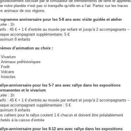
igoureusement secouer par le simulateur de tremblements de terre et apprene
e notre planète n’est pas si tranquille qu’elle en a l’air. Partez sur les traces
es animaux de nos régions.
rogramme anniversaire pour les 5-8 ans avec visite guidée et atelier
urée : 1h
arifs : 45 € + 1 € d’entrée au musée par enfant et jusqu’à 2 accompagnants –
haque accompagnant supplémentaire: 5 €
aximum 8 enfants
hèmes d’animation au choix :
Vivarium
Animaux préhistoriques
Forêt
Volcans
Insectes
allye-anniversaire pour les 5-7 ans avec rallye dans les expositions
ermanentes et le vivarium
urée : 1h
arifs : 45 € + 1 € d’entrée au musée par enfant et jusqu’à 2 accompagnants –
haque accompagnant supplémentaire : 5 €
aximum 8 enfants
es cahiers pour le rallye coutent 1 € chacun et doivent être préalablement
chetés à la caisse d’entrée
allye-anniversaire pour les 8-12 ans avec rallye dans les expositions