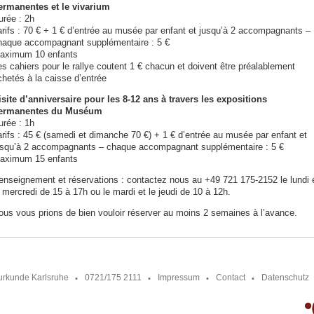
ermanentes et le vivarium
urée : 2h
arifs : 70 € + 1 € d’entrée au musée par enfant et jusqu’à 2 accompagnants –
haque accompagnant supplémentaire : 5 €
aximum 10 enfants
es cahiers pour le rallye coutent 1 € chacun et doivent être préalablement
chetés à la caisse d’entrée
isite d’anniversaire pour les 8-12 ans à travers les expositions
ermanentes du Muséum
urée : 1h
arifs : 45 € (samedi et dimanche 70 €) + 1 € d’entrée au musée par enfant et
usqu’à 2 accompagnants – chaque accompagnant supplémentaire : 5 €
aximum 15 enfants
enseignement et réservations : contactez nous au +49 721 175-2152 le lundi 
 mercredi de 15 à 17h ou le mardi et le jeudi de 10 à 12h.
ous vous prions de bien vouloir réserver au moins 2 semaines à l’avance.
urkunde Karlsruhe
0721/175 2111
Impressum
Contact
Datenschutz