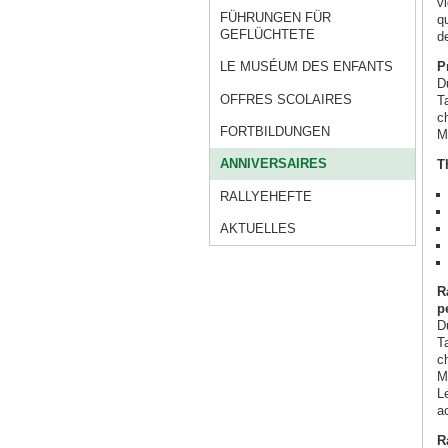
v
FÜHRUNGEN FÜR
qu
GEFLÜCHTETE
d
P
LE MUSÉUM DES ENFANTS
D
OFFRES SCOLAIRES
T
c
FORTBILDUNGEN
M
ANNIVERSAIRES
T
RALLYEHEFTE
AKTUELLES
R
p
D
T
c
M
L
a
R