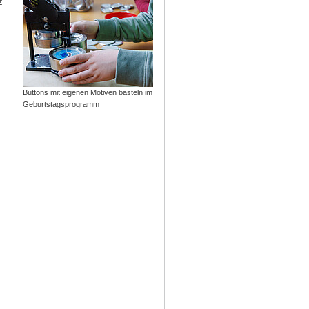
z
Buttons mit eigenen Motiven basteln im
Geburtstagsprogramm