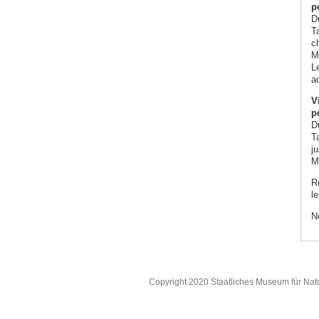
p
D
T
c
M
L
a
V
p
D
T
j
M
R
le
N
Copyright 2020 Staatliches Museum für Nat