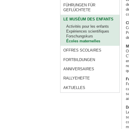
d
FÜHRUNGEN FÜR
d
GEFLÜCHTETE
c
LE MUSÉUM DES ENFANTS
C
Activités pour les enfants
C
Expériences scientifiques
P
Forschungskurs
d
Écoles maternelles
M
OFFRES SCOLAIRES
Ol
C
FORTBILDUNGEN
e
n
ANNIVERSAIRES
qu
RALLYEHEFTE
F
Fr
AKTUELLES
ca
s
a
D
L
so
c
m