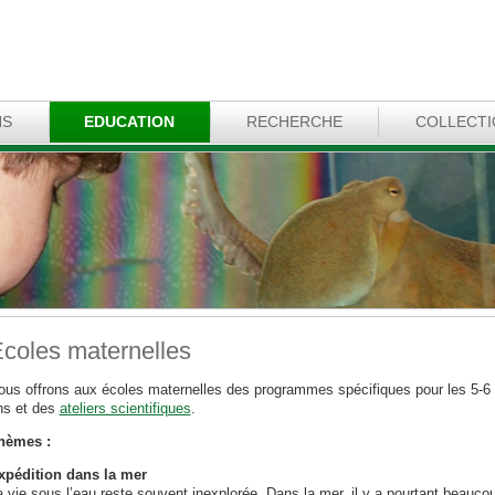
NS
EDUCATION
RECHERCHE
COLLECT
coles maternelles
ous offrons aux écoles maternelles des programmes spécifiques pour les 5-6
ns et des
ateliers scientifiques
.
hèmes :
xpédition dans la mer
a vie sous l’eau reste souvent inexplorée. Dans la mer, il y a pourtant beauco