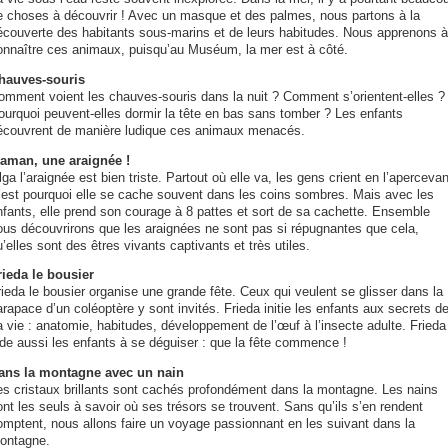
e choses à découvrir ! Avec un masque et des palmes, nous partons à la
écouverte des habitants sous-marins et de leurs habitudes. Nous apprenons à
onnaître ces animaux, puisqu’au Muséum, la mer est à côté.
hauves-souris
omment voient les chauves-souris dans la nuit ? Comment s’orientent-elles ?
ourquoi peuvent-elles dormir la tête en bas sans tomber ? Les enfants
écouvrent de manière ludique ces animaux menacés.
aman, une araignée !
ga l’araignée est bien triste. Partout où elle va, les gens crient en l’apercevan
’est pourquoi elle se cache souvent dans les coins sombres. Mais avec les
nfants, elle prend son courage à 8 pattes et sort de sa cachette. Ensemble
ous découvrirons que les araignées ne sont pas si répugnantes que cela,
’elles sont des êtres vivants captivants et très utiles.
rieda le bousier
ieda le bousier organise une grande fête. Ceux qui veulent se glisser dans la
rapace d’un coléoptère y sont invités. Frieda initie les enfants aux secrets d
a vie : anatomie, habitudes, développement de l’œuf à l’insecte adulte. Frieda
ide aussi les enfants à se déguiser : que la fête commence !
ans la montagne avec un nain
es cristaux brillants sont cachés profondément dans la montagne. Les nains
nt les seuls à savoir où ses trésors se trouvent. Sans qu’ils s’en rendent
omptent, nous allons faire un voyage passionnant en les suivant dans la
ontagne.