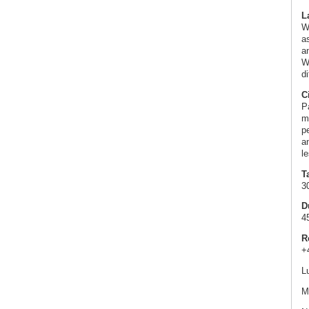
L
Wa
as
a
W
di
C
Pa
ma
p
a
le
Ta
3
D
4
R
+
L
Ma