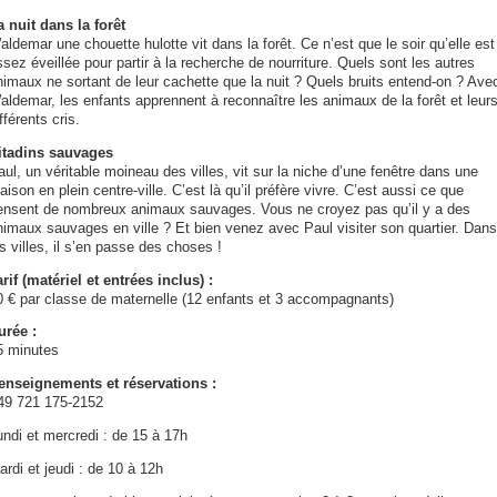
a nuit dans la forêt
ldemar une chouette hulotte vit dans la forêt. Ce n’est que le soir qu’elle est
sez éveillée pour partir à la recherche de nourriture. Quels sont les autres
nimaux ne sortant de leur cachette que la nuit ? Quels bruits entend-on ? Ave
aldemar, les enfants apprennent à reconnaître les animaux de la forêt et leur
fférents cris.
itadins sauvages
ul, un véritable moineau des villes, vit sur la niche d’une fenêtre dans une
ison en plein centre-ville. C’est là qu’il préfère vivre. C’est aussi ce que
ensent de nombreux animaux sauvages. Vous ne croyez pas qu’il y a des
nimaux sauvages en ville ? Et bien venez avec Paul visiter son quartier. Dans
s villes, il s’en passe des choses !
rif (matériel et entrées inclus) :
0 € par classe de maternelle (12 enfants et 3 accompagnants)
urée :
5 minutes
enseignements et réservations :
49 721 175-2152
undi et mercredi : de 15 à 17h
rdi et jeudi : de 10 à 12h