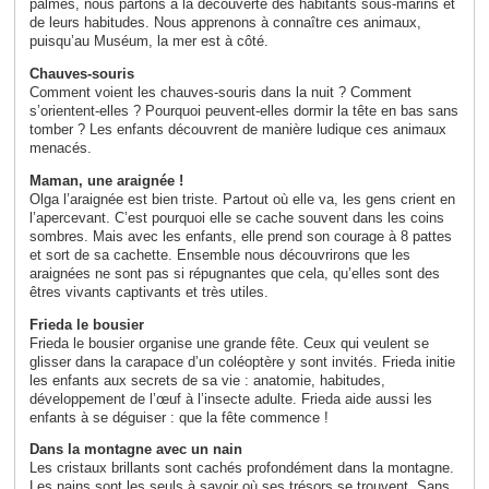
palmes, nous partons à la découverte des habitants sous-marins et
de leurs habitudes. Nous apprenons à connaître ces animaux,
puisqu’au Muséum, la mer est à côté.
Chauves-souris
Comment voient les chauves-souris dans la nuit ? Comment
s’orientent-elles ? Pourquoi peuvent-elles dormir la tête en bas sans
tomber ? Les enfants découvrent de manière ludique ces animaux
menacés.
Maman, une araignée !
Olga l’araignée est bien triste. Partout où elle va, les gens crient en
l’apercevant. C’est pourquoi elle se cache souvent dans les coins
sombres. Mais avec les enfants, elle prend son courage à 8 pattes
et sort de sa cachette. Ensemble nous découvrirons que les
araignées ne sont pas si répugnantes que cela, qu’elles sont des
êtres vivants captivants et très utiles.
Frieda le bousier
Frieda le bousier organise une grande fête. Ceux qui veulent se
glisser dans la carapace d’un coléoptère y sont invités. Frieda initie
les enfants aux secrets de sa vie : anatomie, habitudes,
développement de l’œuf à l’insecte adulte. Frieda aide aussi les
enfants à se déguiser : que la fête commence !
Dans la montagne avec un nain
Les cristaux brillants sont cachés profondément dans la montagne.
Les nains sont les seuls à savoir où ses trésors se trouvent. Sans