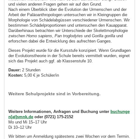
und vielen anderen Fragen gehen wir auf den Grund.
Nach einem Überblick über die Evolution der Urmenschen und der
Arbeit der Paläoanthropologen untersuchen wir in Kleingruppen die
Morphologie von Schädelabgüssen verschiedener Urmenschen. Wir
bestimmen Schädelproportionen und untersuchen den Kauapparat.
Darüberhinaus betrachten wir Unterschiede der Skelettmorphologie
zwischen
Homo sapiens
,
Pan troglodytes
und
Gorilla gorilla
und
erforschen dabei die Entwicklung des aufrechten Ganges.
Dieses Projekt wurde für die Kursstufe konzipiert. Wenn Grundlagen
der Evolutionstheorie in der Schule bereits vermittelt wurden, eignet
sich das Projekt auch ggf. ab Klassenstufe 10.
Dauer:
2 Stunden
Kosten:
5,00 € je Schüler/in
Weitere Schulprojekte sind in Vorbereitung.
Weitere Informationen, Anfragen und Buchung unter
buchunge
n[at]smnk.de
oder (0721) 175-2152
Mo und Mi 15–17 Uhr
Di 10–12 Uhr
Wir bitten um Anmeldung spätestens zwei Wochen vor dem Termin.