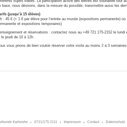
fférents sujets traités. La participation active des élèves est souhaitée tout a
e base, nous désirons, dans la mesure du possible, transmettre aussi les dern
arifs (jusqu’à 15 élèves)
 h : 45 € (+ 1 € par élève pour l’entrée au musée (expositions permanente) où 
ermanente et expositions temporaires)
enseignement et réservations : contactez nous au +49 721 175-2152 le lundi e
 le jeudi de 10 à 12h.
ous vous prions de bien vouloir réserver votre visite au moins 2 à 3 semaines
urkunde Karlsruhe
0721/175 2111
Impressum
Contact
Datenschutz