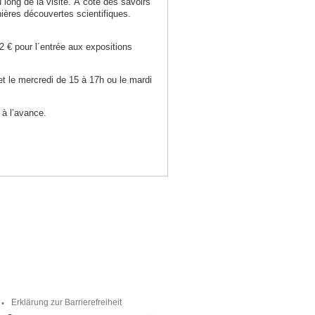
u long de la visite. À coté des savoirs
ières découvertes scientifiques.
2 € pour l´entrée aux expositions
t le mercredi de 15 à 17h ou le mardi
 à l’avance.
Erklärung zur Barrierefreiheit