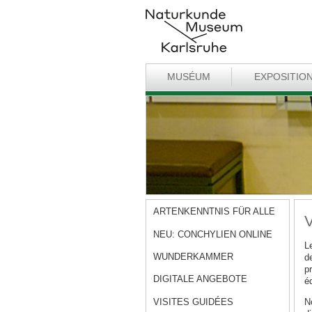
MUSÉUM
EXPOSITIO
ARTENKENNTNIS FÜR ALLE
V
NEU: CONCHYLIEN ONLINE
L
WUNDERKAMMER
d
pr
DIGITALE ANGEBOTE
éq
VISITES GUIDÉES
No