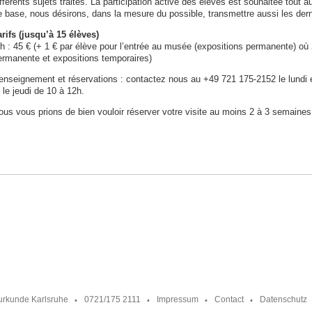
fférents sujets traités. La participation active des élèves est souhaitée tout a
e base, nous désirons, dans la mesure du possible, transmettre aussi les dern
arifs (jusqu’à 15 élèves)
 h : 45 € (+ 1 € par élève pour l’entrée au musée (expositions permanente) où 
ermanente et expositions temporaires)
enseignement et réservations : contactez nous au +49 721 175-2152 le lundi e
 le jeudi de 10 à 12h.
ous vous prions de bien vouloir réserver votre visite au moins 2 à 3 semaines
urkunde Karlsruhe
0721/175 2111
Impressum
Contact
Datenschutz