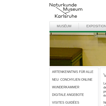
MUSÉUM
EXPOSITIO
ARTENKENNTNIS FÜR ALLE
V
NEU: CONCHYLIEN ONLINE
L
WUNDERKAMMER
d
pr
DIGITALE ANGEBOTE
éq
VISITES GUIDÉES
No