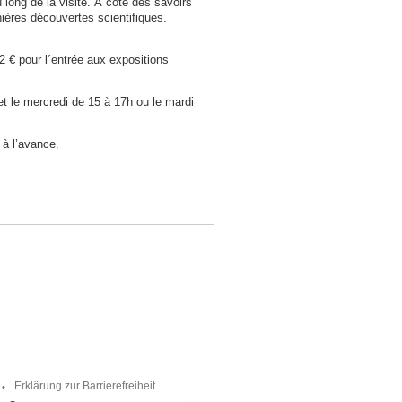
u long de la visite. À coté des savoirs
ières découvertes scientifiques.
2 € pour l´entrée aux expositions
t le mercredi de 15 à 17h ou le mardi
 à l’avance.
Erklärung zur Barrierefreiheit