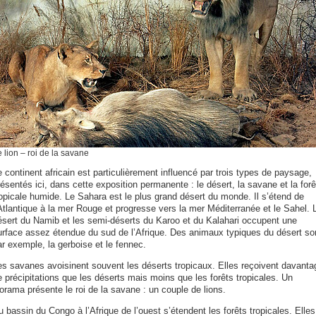
 lion – roi de la savane
 continent africain est particulièrement
influencé par trois types de paysage,
ésentés ici, dans cette exposition permanente : le désert, la savane et la forê
ropicale humide. Le Sahara est le plus grand désert du monde. Il s’étend de
’Atlantique à la mer Rouge et progresse vers la mer Méditerranée et le Sahel. 
ésert du Namib et les semi-déserts du Karoo et du Kalahari occupent une
urface assez étendue du sud de l’Afrique. Des animaux typiques du désert so
r exemple, la gerboise et le fennec.
es savanes avoisinent souvent les déserts tropicaux. Elles reçoivent davanta
e précipitations que les déserts mais moins que les forêts tropicales. Un
orama présente le roi de la savane : un couple de lions.
 bassin du Congo à l’Afrique de l’ouest s’étendent les forêts tropicales. Elles