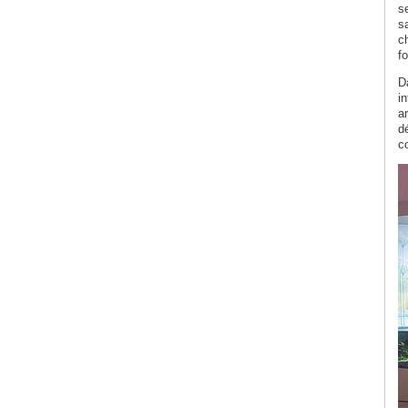
s
s
c
f
D
in
ar
dé
c