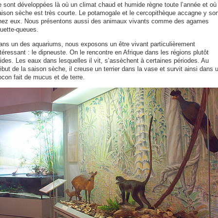
e sont développées là où un climat chaud et humide règne toute l’année et où 
aison sèche est très courte. Le potamogale et le cercopithèque accagne y son
hez eux. Nous présentons aussi des animaux vivants comme des agames
ouette-queues.
ans un des aquariums, nous exposons un être vivant particulièrement
téressant : le dipneuste. On le rencontre en Afrique dans les régions plutôt
ides. Les eaux dans lesquelles il vit, s’assèchent à certaines périodes. Au
but de la saison sèche, il creuse un terrier dans la vase et survit ainsi dans 
ocon fait de mucus et de terre.