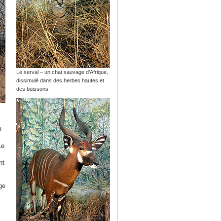
Le serval – un chat sauvage d’Afrique,
dissimulé dans des herbes hautes et
des buissons
t
Le
nt
ge