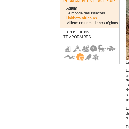
PERMANENTES ÈTAGE SUP.
Atrium
Le monde des insectes
Habitats africains
Milieux naturels de nos régions
EXPOSITIONS
TEMPORAIRES
Le
Le
pr
t
l
d
s
pa
L
d
di
Du