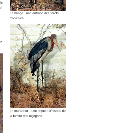
la
t
Le bongo - une antilope des forêts
tropicales
un
Le marabout – une espèce d’oiseau de
la famille des cigognes