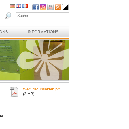
IONS
INFORMATIONS
Welt_der_Insekten.pdf
(3 MB)
re
u