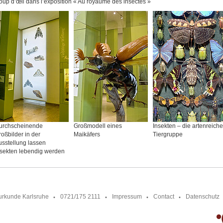
up d’œil dans l’exposition « Au royaume des insectes »
urchscheinende
Großmodell eines
Insekten – die artenreiche
oßbilder in der
Maikäfers
Tiergruppe
sstellung lassen
nsekten lebendig werden
urkunde Karlsruhe
0721/175 2111
Impressum
Contact
Datenschutz