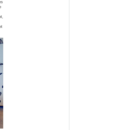
es
e
t,
et