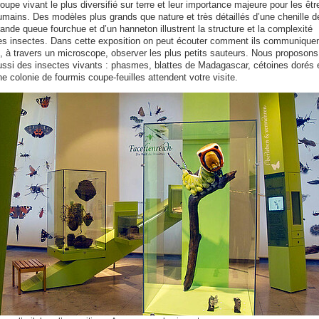
oupe vivant le plus diversifié sur terre et leur importance majeure pour les êtr
umains. Des modèles plus grands que nature et très détaillés d’une chenille d
ande queue fourchue et d’un hanneton illustrent la structure et la complexité
es insectes. Dans cette exposition on peut écouter comment ils communiquen
t, à travers un microscope, observer les plus petits sauteurs. Nous proposons
ussi des insectes vivants : phasmes, blattes de Madagascar, cétoines dorés 
e colonie de fourmis coupe-feuilles attendent votre visite.