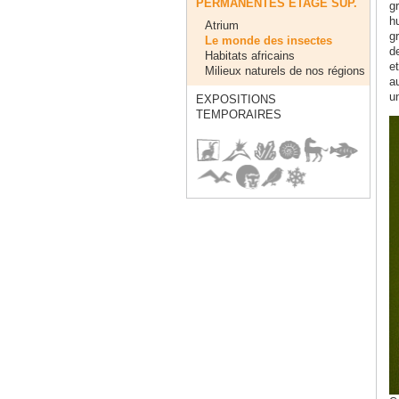
PERMANENTES ÈTAGE SUP.
gr
h
Atrium
gr
Le monde des insectes
d
Habitats africains
e
Milieux naturels de nos régions
a
un
EXPOSITIONS
TEMPORAIRES