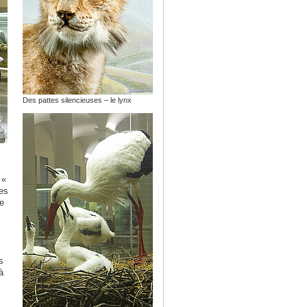
Des pattes silencieuses – le lynx
 «
des
e
s
à