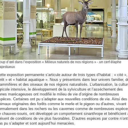
up d’œil dans l’exposition « Milieux naturels de nos régions » - un cerf élaphe
ajestueux
tte exposition permanente s’articule autour de trois types d’habitat : « cité »,
rêt » et « habitat aquatique ». Nous y présentons dans leur univers familier, 
ammifères et des oiseaux de nos régions naturalisés. L’urbanisation, la cultur
gricole intensive, le développement de la sylviculture et l’assèchement des
ones marécageuses ont modifié le milieu de vie d’origine de nombreuses
spèces. Certaines ont pu s’adapter aux nouvelles conditions de vie. Ainsi des
nimaux originaires des forêts comme le merle et le pigeon ou d’autres, vivant
ormalement dans les rochers ou les cavernes comme de nombreuses espèce
e chauves-souris, ont développé un comportement sinanthrope et bénéficient 
résent de conditions de vie plus favorables. D’autres espèces par contre n’ont
as pu s’adapter et sont aujourd’hui menacées.