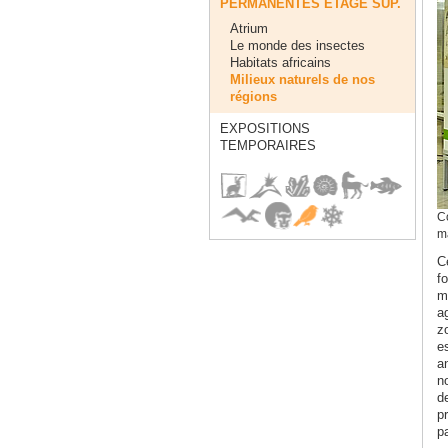
PERMANENTES ÈTAGE SUP.
Atrium
Le monde des insectes
Habitats africains
Milieux naturels de nos
régions
EXPOSITIONS
TEMPORAIRES
Co
m
Ce
fo
m
a
z
e
a
n
d
p
p