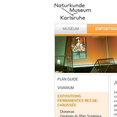
MUSÉUM
EXPOSITIO
PLAN GUIDE
A
VIVARIUM
L
EXPOSITIONS
co
PERMANENTES REZ-DE-
c
CHAUSSÉE
pr
n
Dioramas
vi
Géologie du Rhin Supérieur