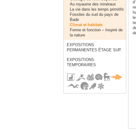
d’
Au royaume des minéraux
re
La vie dans les temps primitifs
ha
Fossiles du sud du pays de
l
Bade
t
Climat et habitats
de
Forme et fonction – Inspiré de
d
la nature
EXPOSITIONS
PERMANENTES ÈTAGE SUP.
EXPOSITIONS
TEMPORAIRES