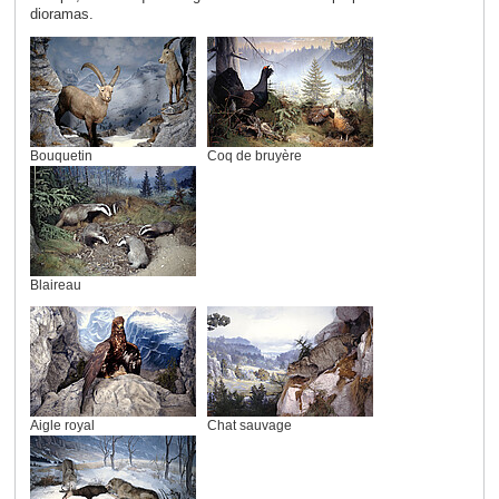
dioramas.
Bouquetin
Coq de bruyère
Blaireau
Aigle royal
Chat sauvage