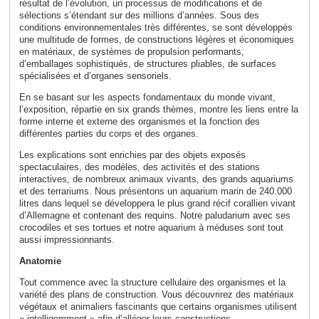
résultat de l’évolution, un processus de modifications et de
sélections s’étendant sur des millions d’années. Sous des
conditions environnementales très différentes, se sont développés
une multitude de formes, de constructions légères et économiques
en matériaux, de systèmes de propulsion performants,
d’emballages sophistiqués, de structures pliables, de surfaces
spécialisées et d’organes sensoriels.
En se basant sur les aspects fondamentaux du monde vivant,
l’exposition, répartie en six grands thèmes, montre les liens entre la
forme interne et externe des organismes et la fonction des
différentes parties du corps et des organes.
Les explications sont enrichies par des objets exposés
spectaculaires, des modèles, des activités et des stations
interactives, de nombreux animaux vivants, des grands aquariums
et des terrariums. Nous présentons un aquarium marin de 240.000
litres dans lequel se développera le plus grand récif corallien vivant
d’Allemagne et contenant des requins. Notre paludarium avec ses
crocodiles et ses tortues et notre aquarium à méduses sont tout
aussi impressionnants.
Anatomie
Tout commence avec la structure cellulaire des organismes et la
variété des plans de construction. Vous découvrirez des matériaux
végétaux et animaliers fascinants que certains organismes utilisent
« intelligemment » afin d’alléger leurs constructions.