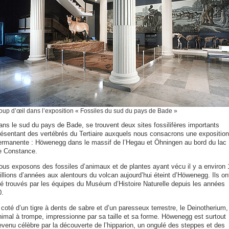
up d’œil dans l’exposition « Fossiles du sud du pays de Bade »
ans le sud du pays de Bade, se trouvent deux sites fossilifères importants
résentant des vertébrés du Tertiaire auxquels nous consacrons une exposition
ermanente : Höwenegg dans le massif de l’Hegau et Öhningen au bord du lac
e Constance.
ous exposons des fossiles d’animaux et de plantes ayant vécu il y a environ 
illions d’années aux alentours du volcan aujourd’hui éteint d’Höwenegg. Ils on
té trouvés par les équipes du Muséum d’Histoire Naturelle depuis les années
0.
coté d’un tigr
e à dents de sabre et d’un paresseux terrestre, le Deinotherium,
nimal à trompe, impressionne par sa taille et sa forme. Höwenegg est surtout
evenu célèbre par la découverte de l’hipparion, un ongulé des steppes et des