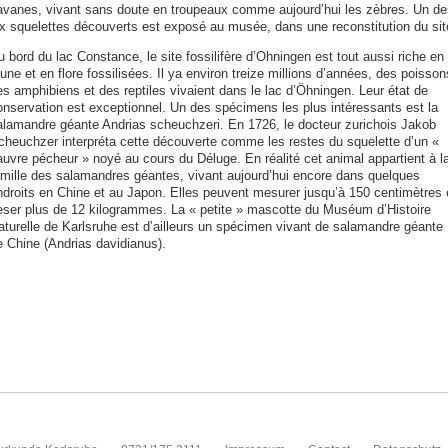
avanes, vivant sans doute en troupeaux comme aujourd’hui les zèbres. Un de
ix squelettes découverts est exposé au musée, dans une reconstitution du sit
 bord du lac Constance, le site fossilifère d’Ohningen est tout aussi riche en
une et en flore fossilisées. Il ya environ treize millions d’années, des poisson
es amphibiens et des reptiles vivaient dans le lac d’Öhningen. Leur état de
onservation est exceptionnel. Un des spécimens les plus intéressants est la
alamandre géante Andrias scheuchzeri. En 1726, le docteur zurichois Jakob
cheuchzer interpréta cette découverte comme les restes du squelette d’un «
auvre pécheur » noyé au cours du Déluge. En réalité cet animal appartient à l
amille des salamandres géantes, vivant aujourd’hui encore dans quelques
ndroits en Chine et au Japon. Elles peuvent mesurer jusqu’à 150 centimètres 
eser plus de 12 kilogrammes. La « petite » mascotte du Muséum d’Histoire
aturelle de Karlsruhe est d’ailleurs un spécimen vivant de salamandre géante
e Chine (Andrias davidianus).