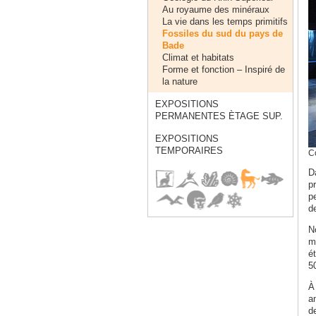
Au royaume des minéraux
La vie dans les temps primitifs
Fossiles du sud du pays de
Bade
Climat et habitats
Forme et fonction – Inspiré de
la nature
EXPOSITIONS
PERMANENTES ÈTAGE SUP.
EXPOSITIONS
TEMPORAIRES
Co
D
p
p
d
N
m
é
5
À 
a
d