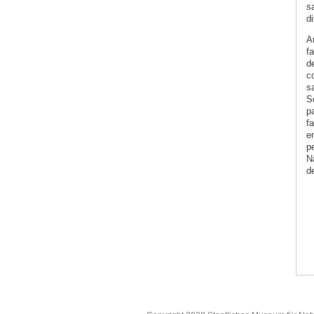
s
d
Au
fa
d
c
s
S
p
f
e
p
N
d