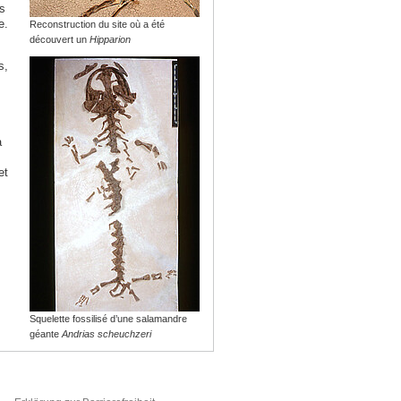
s
e.
Reconstruction du site où a été
découvert un
Hipparion
s,
a
et
Squelette fossilisé d’une salamandre
géante
Andrias scheuchzeri