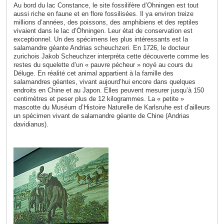
Au bord du lac Constance, le site fossilifère d’Ohningen est tout
aussi riche en faune et en flore fossilisées. Il ya environ treize
millions d’années, des poissons, des amphibiens et des reptiles
vivaient dans le lac d’Öhningen. Leur état de conservation est
exceptionnel. Un des spécimens les plus intéressants est la
salamandre géante Andrias scheuchzeri. En 1726, le docteur
zurichois Jakob Scheuchzer interpréta cette découverte comme les
restes du squelette d’un « pauvre pécheur » noyé au cours du
Déluge. En réalité cet animal appartient à la famille des
salamandres géantes, vivant aujourd’hui encore dans quelques
endroits en Chine et au Japon. Elles peuvent mesurer jusqu’à 150
centimètres et peser plus de 12 kilogrammes. La « petite »
mascotte du Muséum d’Histoire Naturelle de Karlsruhe est d’ailleurs
un spécimen vivant de salamandre géante de Chine (Andrias
davidianus).