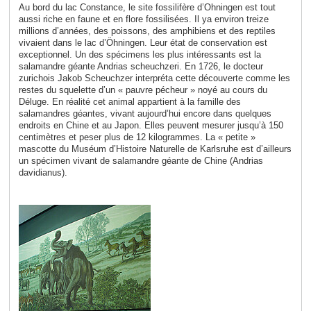
Au bord du lac Constance, le site fossilifère d’Ohningen est tout
aussi riche en faune et en flore fossilisées. Il ya environ treize
millions d’années, des poissons, des amphibiens et des reptiles
vivaient dans le lac d’Öhningen. Leur état de conservation est
exceptionnel. Un des spécimens les plus intéressants est la
salamandre géante Andrias scheuchzeri. En 1726, le docteur
zurichois Jakob Scheuchzer interpréta cette découverte comme les
restes du squelette d’un « pauvre pécheur » noyé au cours du
Déluge. En réalité cet animal appartient à la famille des
salamandres géantes, vivant aujourd’hui encore dans quelques
endroits en Chine et au Japon. Elles peuvent mesurer jusqu’à 150
centimètres et peser plus de 12 kilogrammes. La « petite »
mascotte du Muséum d’Histoire Naturelle de Karlsruhe est d’ailleurs
un spécimen vivant de salamandre géante de Chine (Andrias
davidianus).