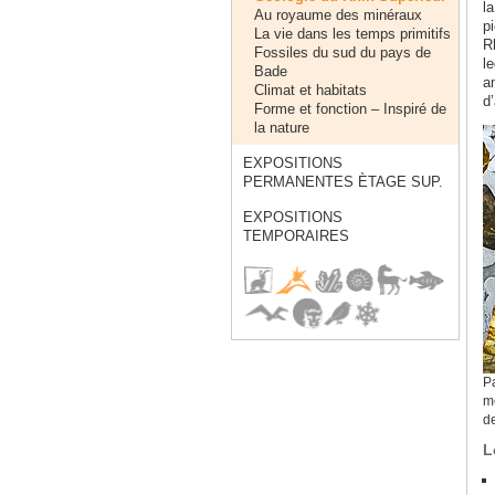
l
Au royaume des minéraux
p
La vie dans les temps primitifs
R
Fossiles du sud du pays de
le
Bade
a
Climat et habitats
d
Forme et fonction – Inspiré de
la nature
EXPOSITIONS
PERMANENTES ÈTAGE SUP.
EXPOSITIONS
TEMPORAIRES
Pa
m
de
L