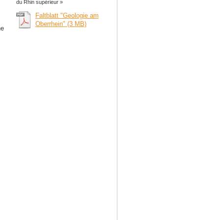
du Rhin supérieur »
Faltblatt "Geologie am
Oberrhein" (3 MB)
ne