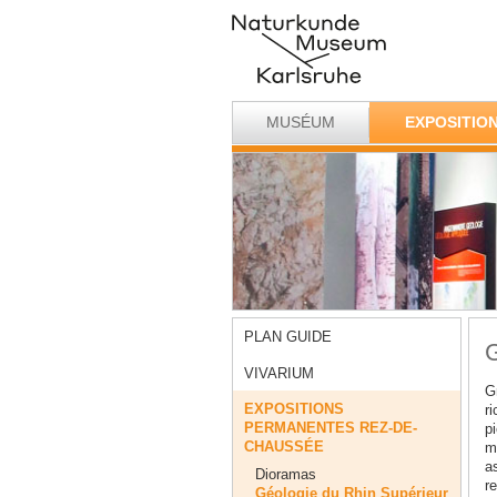
MUSÉUM
EXPOSITIO
PLAN GUIDE
G
VIVARIUM
Gr
EXPOSITIONS
r
PERMANENTES REZ-DE-
p
CHAUSSÉE
m
a
Dioramas
re
Géologie du Rhin Supérieur