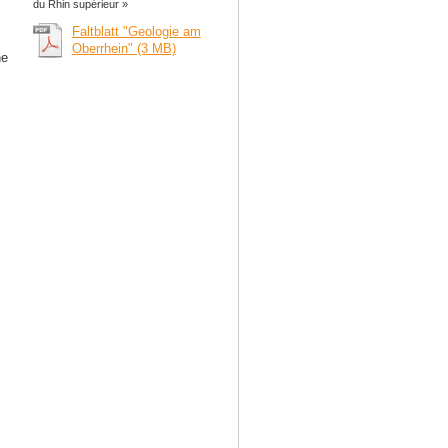
du Rhin supérieur »
Faltblatt "Geologie am
Oberrhein" (3 MB)
ne