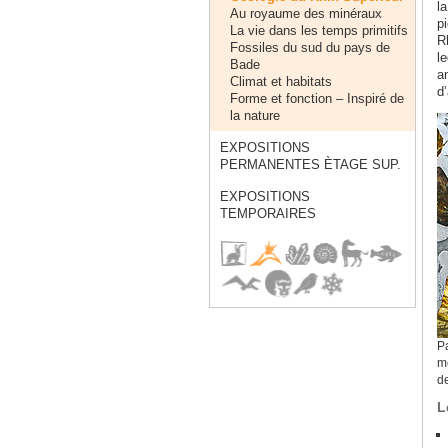
l
Au royaume des minéraux
p
La vie dans les temps primitifs
R
Fossiles du sud du pays de
le
Bade
a
Climat et habitats
d
Forme et fonction – Inspiré de
la nature
EXPOSITIONS
PERMANENTES ÈTAGE SUP.
EXPOSITIONS
TEMPORAIRES
Pa
m
de
L