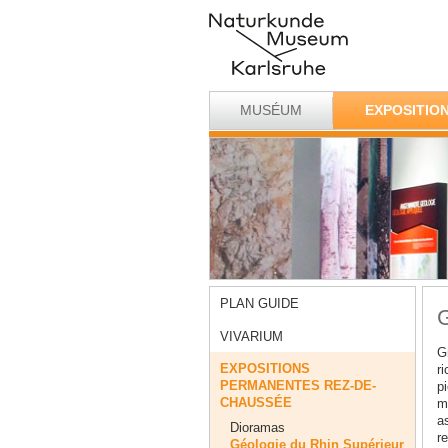
MUSÉUM
EXPOSITIO
PLAN GUIDE
G
VIVARIUM
Gr
EXPOSITIONS
r
PERMANENTES REZ-DE-
p
CHAUSSÉE
m
a
Dioramas
re
Géologie du Rhin Supérieur