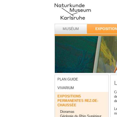
MUSÉUM
EXPOSITIO
PLAN GUIDE
L
VIVARIUM
Ce
EXPOSITIONS
de
PERMANENTES REZ-DE-
de
CHAUSSÉE
Le
Dioramas
o
Géologie du Rhin Supérieur