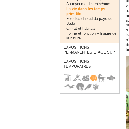
ce
Au royaume des minéraux
v
La vie dans les temps
a
primitifs
m
Fossiles du sud du pays de
su
Bade
p
Climat et habitats
d’
Forme et fonction – Inspiré de
i
la nature
n
d
EXPOSITIONS
tr
PERMANENTES ÈTAGE SUP.
EXPOSITIONS
TEMPORAIRES