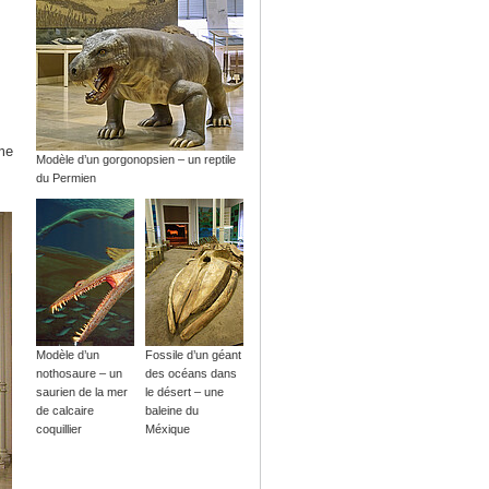
me
Modèle d’un gorgonopsien – un reptile
du Permien
Modèle d’un
Fossile d’un géant
nothosaure – un
des océans dans
saurien de la mer
le désert – une
de calcaire
baleine du
coquillier
Méxique