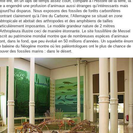
tte ère, en un laps de temps assez court, comparé à l’Histoire de la terre, la
ie a engendré une profusion d’animaux aussi étranges qu’intéressants mais
ujourd’hui disparus. Nous exposons des fossiles de forêts carbonifères
ontrant clairement qu’à l’ère du Carbone, l’Allemagne se situait en zone
btropicale et abritait des arthropodes et des amphibiens de tailles
articulièrement imposantes. Le modèle grandeur nature de 2 mètres
Arthropleura illustre ceci de manière étonnante. Le site fossilifère de Messel
nscrit au patrimoine mondial montre que de nombreuses espèces d’animaux
’ont, dans le fond, que peu évolué en 50 millions d’années. Un squelette énor
e baleine du Néogène montre où les paléontologues ont le plus de chance de
ouver des fossiles marins : dans le désert.