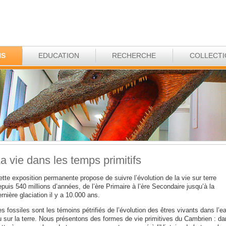
NS
EDUCATION
RECHERCHE
COLLECT
a vie dans les temps primitifs
tte exposition permanente propose de suivre l’évolution de la vie sur terre
puis 540 millions d’années, de l’ère Primaire à l’ère Secondaire jusqu’à la
rnière glaciation il y a 10.000 ans.
s fossiles sont les témoins pétrifiés de l’évolution des êtres vivants dans l’e
u sur la terre. Nous présentons des formes de vie primitives du Cambrien : da