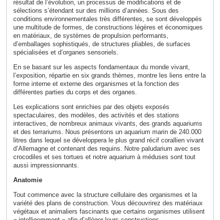
résultat de l’évolution, un processus de modifications et de
sélections s’étendant sur des millions d’années. Sous des
conditions environnementales très différentes, se sont développés
une multitude de formes, de constructions légères et économiques
en matériaux, de systèmes de propulsion performants,
d’emballages sophistiqués, de structures pliables, de surfaces
spécialisées et d’organes sensoriels.
En se basant sur les aspects fondamentaux du monde vivant,
l’exposition, répartie en six grands thèmes, montre les liens entre la
forme interne et externe des organismes et la fonction des
différentes parties du corps et des organes.
Les explications sont enrichies par des objets exposés
spectaculaires, des modèles, des activités et des stations
interactives, de nombreux animaux vivants, des grands aquariums
et des terrariums. Nous présentons un aquarium marin de 240.000
litres dans lequel se développera le plus grand récif corallien vivant
d’Allemagne et contenant des requins. Notre paludarium avec ses
crocodiles et ses tortues et notre aquarium à méduses sont tout
aussi impressionnants.
Anatomie
Tout commence avec la structure cellulaire des organismes et la
variété des plans de construction. Vous découvrirez des matériaux
végétaux et animaliers fascinants que certains organismes utilisent
« intelligemment » afin d’alléger leurs constructions.