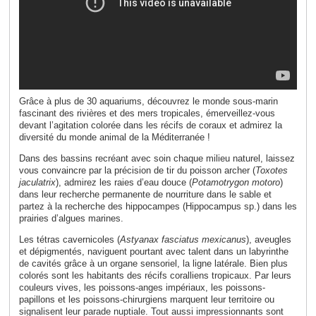
Grâce à plus de 30 aquariums, découvrez le monde sous-marin
fascinant des rivières et des mers tropicales, émerveillez-vous
devant l’agitation colorée dans les récifs de coraux et admirez la
diversité du monde animal de la Méditerranée !
Dans des bassins recréant avec soin chaque milieu naturel, laissez
vous convaincre par la précision de tir du poisson archer (
Toxotes
jaculatrix
), admirez les raies d’eau douce (
Potamotrygon motoro
)
dans leur recherche permanente de nourriture dans le sable et
partez à la recherche des hippocampes (Hippocampus sp.) dans les
prairies d’algues marines.
Les tétras cavernicoles (
Astyanax fasciatus mexicanus
), aveugles
et dépigmentés, naviguent pourtant avec talent dans un labyrinthe
de cavités grâce à un organe sensoriel, la ligne latérale. Bien plus
colorés sont les habitants des récifs coralliens tropicaux. Par leurs
couleurs vives, les poissons-anges impériaux, les poissons-
papillons et les poissons-chirurgiens marquent leur territoire ou
signalisent leur parade nuptiale. Tout aussi impressionnants sont