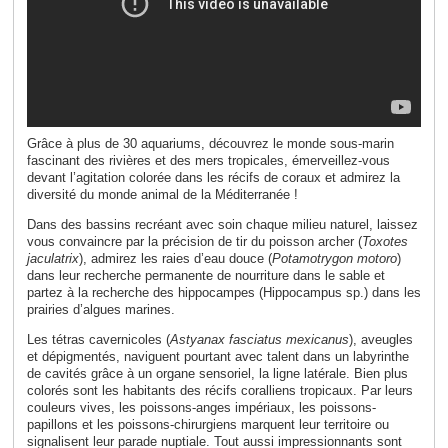
Grâce à plus de 30 aquariums, découvrez le monde sous-marin
fascinant des rivières et des mers tropicales, émerveillez-vous
devant l’agitation colorée dans les récifs de coraux et admirez la
diversité du monde animal de la Méditerranée !
Dans des bassins recréant avec soin chaque milieu naturel, laissez
vous convaincre par la précision de tir du poisson archer (
Toxotes
jaculatrix
), admirez les raies d’eau douce (
Potamotrygon motoro
)
dans leur recherche permanente de nourriture dans le sable et
partez à la recherche des hippocampes (Hippocampus sp.) dans les
prairies d’algues marines.
Les tétras cavernicoles (
Astyanax fasciatus mexicanus
), aveugles
et dépigmentés, naviguent pourtant avec talent dans un labyrinthe
de cavités grâce à un organe sensoriel, la ligne latérale. Bien plus
colorés sont les habitants des récifs coralliens tropicaux. Par leurs
couleurs vives, les poissons-anges impériaux, les poissons-
papillons et les poissons-chirurgiens marquent leur territoire ou
signalisent leur parade nuptiale. Tout aussi impressionnants sont