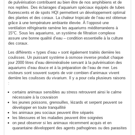
de pulvérisation contribuent au bien être de nos amphibiens et de
nos reptiles. Des éclairages d’aquarium spéciaux équipés de tubes
fluorescents et de spots HQI permettent un développement optimal
des plantes et des coraux. La chaleur tropicale de l’eau est obtenue
grâce à une température ambiante élevée. À l’opposé une
ventilation réfrigérante ramène les aquariums méditerranéens à
15°C. Sous les aquariums, un système de filtration complexe
assure une bonne qualité d’eau – condition essentielle à la culture
des coraux.
Les différents « types d’eau » sont également traités derrière les
coulisses. Un puissant système à osmose inverse produit chaque
jour 2000 litres d’eau déminéralisée servant à la pulvérisation des
aquariums d’eau douce et à la préparation de l’eau de mer. Les
visiteurs sont souvent surpris de voir combien d’animaux vivent
derrière les coulisses du vivarium. Il y a pour cela plusieurs raisons
:
certains animaux sensibles au stress retrouvent ainsi le calme
nécessaire à la couvaison
les jeunes poissons, grenouilles, lézards et serpent peuvent se
développer en toute tranquillité
les animaux peu sociaux peuvent être séparés
les blessures et les maladies peuvent être soignées
on peut observer si les animaux récemment acquis et en
quarantaine développent des agents pathogènes ou des parasites