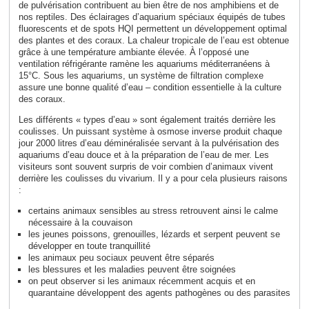
de pulvérisation contribuent au bien être de nos amphibiens et de
nos reptiles. Des éclairages d’aquarium spéciaux équipés de tubes
fluorescents et de spots HQI permettent un développement optimal
des plantes et des coraux. La chaleur tropicale de l’eau est obtenue
grâce à une température ambiante élevée. À l’opposé une
ventilation réfrigérante ramène les aquariums méditerranéens à
15°C. Sous les aquariums, un système de filtration complexe
assure une bonne qualité d’eau – condition essentielle à la culture
des coraux.
Les différents « types d’eau » sont également traités derrière les
coulisses. Un puissant système à osmose inverse produit chaque
jour 2000 litres d’eau déminéralisée servant à la pulvérisation des
aquariums d’eau douce et à la préparation de l’eau de mer. Les
visiteurs sont souvent surpris de voir combien d’animaux vivent
derrière les coulisses du vivarium. Il y a pour cela plusieurs raisons
:
certains animaux sensibles au stress retrouvent ainsi le calme
nécessaire à la couvaison
les jeunes poissons, grenouilles, lézards et serpent peuvent se
développer en toute tranquillité
les animaux peu sociaux peuvent être séparés
les blessures et les maladies peuvent être soignées
on peut observer si les animaux récemment acquis et en
quarantaine développent des agents pathogènes ou des parasites