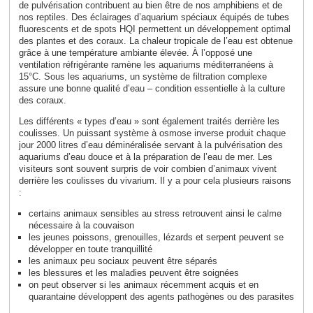
de pulvérisation contribuent au bien être de nos amphibiens et de
nos reptiles. Des éclairages d’aquarium spéciaux équipés de tubes
fluorescents et de spots HQI permettent un développement optimal
des plantes et des coraux. La chaleur tropicale de l’eau est obtenue
grâce à une température ambiante élevée. À l’opposé une
ventilation réfrigérante ramène les aquariums méditerranéens à
15°C. Sous les aquariums, un système de filtration complexe
assure une bonne qualité d’eau – condition essentielle à la culture
des coraux.
Les différents « types d’eau » sont également traités derrière les
coulisses. Un puissant système à osmose inverse produit chaque
jour 2000 litres d’eau déminéralisée servant à la pulvérisation des
aquariums d’eau douce et à la préparation de l’eau de mer. Les
visiteurs sont souvent surpris de voir combien d’animaux vivent
derrière les coulisses du vivarium. Il y a pour cela plusieurs raisons
:
certains animaux sensibles au stress retrouvent ainsi le calme
nécessaire à la couvaison
les jeunes poissons, grenouilles, lézards et serpent peuvent se
développer en toute tranquillité
les animaux peu sociaux peuvent être séparés
les blessures et les maladies peuvent être soignées
on peut observer si les animaux récemment acquis et en
quarantaine développent des agents pathogènes ou des parasites