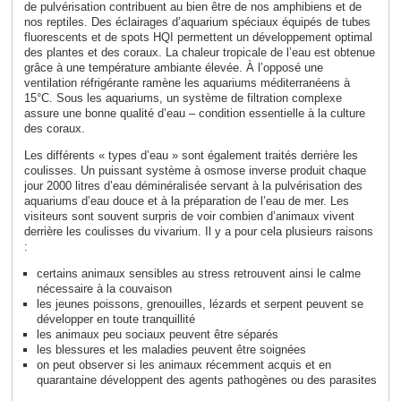
de pulvérisation contribuent au bien être de nos amphibiens et de
nos reptiles. Des éclairages d’aquarium spéciaux équipés de tubes
fluorescents et de spots HQI permettent un développement optimal
des plantes et des coraux. La chaleur tropicale de l’eau est obtenue
grâce à une température ambiante élevée. À l’opposé une
ventilation réfrigérante ramène les aquariums méditerranéens à
15°C. Sous les aquariums, un système de filtration complexe
assure une bonne qualité d’eau – condition essentielle à la culture
des coraux.
Les différents « types d’eau » sont également traités derrière les
coulisses. Un puissant système à osmose inverse produit chaque
jour 2000 litres d’eau déminéralisée servant à la pulvérisation des
aquariums d’eau douce et à la préparation de l’eau de mer. Les
visiteurs sont souvent surpris de voir combien d’animaux vivent
derrière les coulisses du vivarium. Il y a pour cela plusieurs raisons
:
certains animaux sensibles au stress retrouvent ainsi le calme
nécessaire à la couvaison
les jeunes poissons, grenouilles, lézards et serpent peuvent se
développer en toute tranquillité
les animaux peu sociaux peuvent être séparés
les blessures et les maladies peuvent être soignées
on peut observer si les animaux récemment acquis et en
quarantaine développent des agents pathogènes ou des parasites