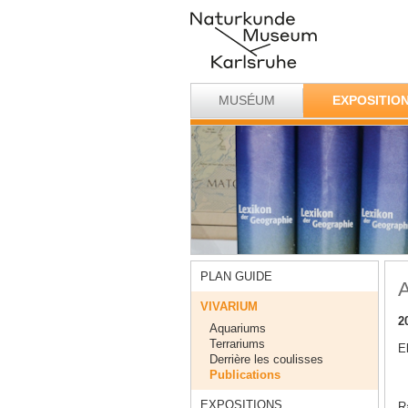
MUSÉUM
EXPOSITIO
PLAN GUIDE
A
VIVARIUM
2
Aquariums
Terrariums
E
Derrière les coulisses
Publications
EXPOSITIONS
Ra