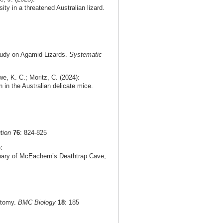
ty in a threatened Australian lizard.
tudy on Agamid Lizards.
Systematic
e, K. C.; Moritz, C. (2024):
n in the Australian delicate mice.
tion
76
: 824-825
:
rnary of McEachern’s Deathtrap Cave,
natomy.
BMC Biology
18
: 185