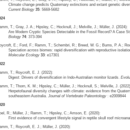
Climate change predicts Quaternary extinctions and extant genetic diversi
Current Biology
35
: 5669-5682
024
mm, T.; Gray, J. A.; Hipsley, C.; Hocknull, J.; Melville, J.; Müller, J. (2024):
Are Modern Cryptic Species Detectable in the Fossil Record? A Case S
Biology
74
: 373-394
oycroft, E.; Ford, F.; Ramm, T.; Schembri, R.; Breed, W. G.; Burns, P. A.; Row
Speciation across biomes: rapid diversification with reproductive isolatio
Molecular Ecology
33
: e17301
022
amm, T.; Roycroft, E. J. (2022):
Digest: Drivers of diversification in Indo-Australian monitor lizards.
Evolu
mm, T.; Thorn, K. M.; Hipsley, C.; Müller, J.; Hocknull, S.; Melville, J. (2022)
Herpetofaunal diversity changes with climate: evidence from the Quate
southeastern Australia.
Journal of Vertebrate Paleontology
: e2009844
020
bel, R.; Müller, J.; Ramm, T.; Hipsley, C.; Amson, E. (2020):
First evidence of convergent lifestyle signal in reptile skull roof microa
mm, T.; Roycroft, E. J.; Müller, J. (2020):