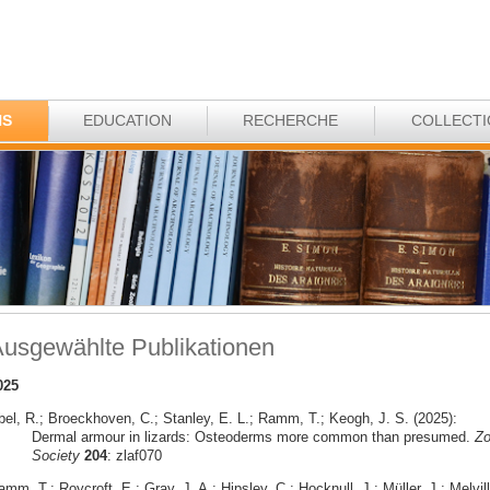
NS
EDUCATION
RECHERCHE
COLLECT
usgewählte Publikationen
025
bel, R.; Broeckhoven, C.; Stanley, E. L.; Ramm, T.; Keogh, J. S. (2025):
Dermal armour in lizards: Osteoderms more common than presumed.
Zo
Society
204
: zlaf070
mm, T.; Roycroft, E.; Gray, J. A.; Hipsley, C.; Hocknull, J.; Müller, J.; Melvill