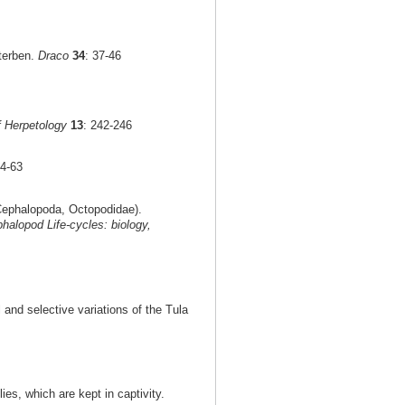
terben.
Draco
34
: 37-46
f Herpetology
13
: 242-246
54-63
ephalopoda, Octopodidae).
halopod Life-cycles: biology,
 and selective variations of the Tula
ies, which are kept in captivity.