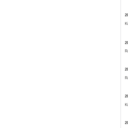
2
K
2
Ra
2
R
2
K
2