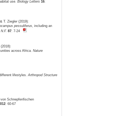
habitat use.
Biology Letters
16
:
 T. Ziegler (2019):
ocampus pessuliferus
, including an
 N.F.
87
: 7-24
 (2018):
munities across Africa.
Nature
fferent lifestyles.
Arthropod Structure
g von Schnepfenfischen
2012
: 60-67