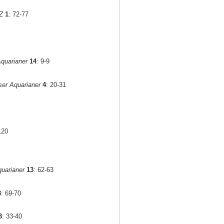
Z
1
: 72-77
quarianer
14
: 9-9
er Aquarianer
4
: 20-31
120
uarianer
13
: 62-63
3
: 69-70
3
: 33-40