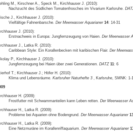
ehling M., Kirschner A., Speck M., Kirchhauser J. (2010):
Nachzucht des Südlichen Tomatenfrosches im Vivarium Karlsruhe.
DAT
ische J., Kirchhauser J. (2010):
Vielfältige Fahnenbarsche.
Der Meerwasser Aquarianer
14
: 14-31
irchhauser J. (2010):
Erstnachweis in Europa: Jungfernzeugung von Haien.
Der Meerwasser A
irchhauser J., Latka R. (2010):
Caribbean Style: Ein Korallenbecken mit karibischen Flair.
Der Meerwass
kolay P., Kirchhauser J. (2010):
Jungfernzeugung bei Haien über zwei Generationen.
DATZ
11
: 6
ierhof T.; Kirchhauser J.; Höfer H. (2010):
Klima und Lebensräume.
Karlsruher Naturhefte 3
, Karlsruhe, SMNK: 1-
009
irchhauser H. (2009):
Frostfutter mit Schwammanteilen kann Leben retten.
Der Meerwasser Aq
irchhauser H., Latka R. (2009):
Probleme bei Aquarien ohne Bodengrund.
Der Meerwasser Aquarianer
1
irchhauser H., Latka R. (2009):
Eine Netzmuräne im Korallenriffaquarium.
Der Meerwasser Aquarianer
1