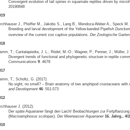
Convergent evolution of tail spines in squamate reptiles driven by micro
20190848
019
irchhauser J., Pfeiffer M., Jakobs S., Lang B., Mendoza-Weber A., Speck M. &
Breeding and larval development of the Yellow-banded Pipefish
Duncker
overview of the current zoo captive populations.
Der Zoologische Garten
018
mm, T.; Cantalapiedra, J. L.; Rödel, M.-O.; Wagner, P.; Penner, J.; Müller, J.
Divergent trends of functional and phylogenetic structure in reptile com
Communications
9
: 4679
017
amm, T.; Scholtz, G. (2017):
No sight, no smell? – Brain anatomy of two amphipod crustaceans with di
and Development
46
: 551-573
012
irchhauser J. (2012):
Der späte Aquarianer fängt den Laich! Beobachtungen zur Fortpflanzun
(Macroamphosus scolopax).
Der Meerwasser Aquarianer
16. Jahrg., 4/
010