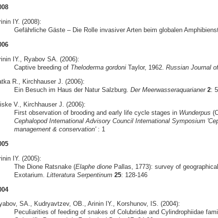
008
inin IY. (2008):
Gefährliche Gäste – Die Rolle invasiver Arten beim globalen Amphibiens
006
rinin IY., Ryabov SA. (2006):
Captive breeding of
Theloderma gordoni
Taylor, 1962.
Russian Journal o
atka R., Kirchhauser J. (2006):
Ein Besuch im Haus der Natur Salzburg.
Der Meerwasseraquarianer
2
: 
iske V., Kirchhauser J. (2006):
First observation of brooding and early life cycle stages in
Wunderpus
(C
Cephalopod International Advisory Council International Symposium 'Cep
management & conservation'
: 1
005
inin IY. (2005):
The Dione Ratsnake (
Elaphe dione
Pallas, 1773): survey of geographical
Exotarium.
Litteratura Serpentinum
25
: 128-146
004
yabov, SA., Kudryavtzev, OB., Arinin IY., Korshunov, IS. (2004):
Peculiarities of feeding of snakes of Colubridae and Cylindrophiidae famil