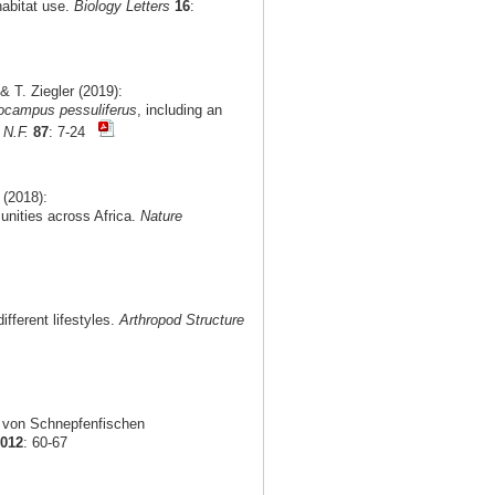
habitat use.
Biology Letters
16
:
 T. Ziegler (2019):
ocampus pessuliferus
, including an
 N.F.
87
: 7-24
 (2018):
munities across Africa.
Nature
fferent lifestyles.
Arthropod Structure
g von Schnepfenfischen
2012
: 60-67