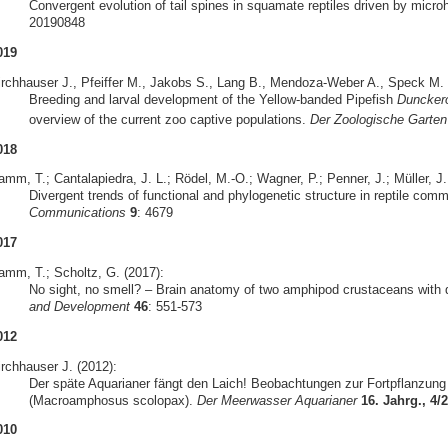
Convergent evolution of tail spines in squamate reptiles driven by micro
20190848
019
irchhauser J., Pfeiffer M., Jakobs S., Lang B., Mendoza-Weber A., Speck M. &
Breeding and larval development of the Yellow-banded Pipefish
Duncker
overview of the current zoo captive populations.
Der Zoologische Garten
018
mm, T.; Cantalapiedra, J. L.; Rödel, M.-O.; Wagner, P.; Penner, J.; Müller, J.
Divergent trends of functional and phylogenetic structure in reptile com
Communications
9
: 4679
017
amm, T.; Scholtz, G. (2017):
No sight, no smell? – Brain anatomy of two amphipod crustaceans with di
and Development
46
: 551-573
012
irchhauser J. (2012):
Der späte Aquarianer fängt den Laich! Beobachtungen zur Fortpflanzun
(Macroamphosus scolopax).
Der Meerwasser Aquarianer
16. Jahrg., 4/
010