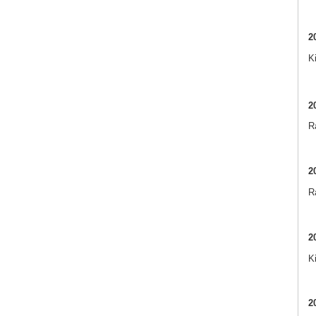
2
K
2
Ra
2
R
2
K
2