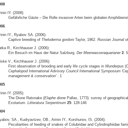
008
inin IY. (2008):
Gefährliche Gäste – Die Rolle invasiver Arten beim globalen Amphibiens
006
rinin IY., Ryabov SA. (2006):
Captive breeding of
Theloderma gordoni
Taylor, 1962.
Russian Journal o
atka R., Kirchhauser J. (2006):
Ein Besuch im Haus der Natur Salzburg.
Der Meerwasseraquarianer
2
: 
iske V., Kirchhauser J. (2006):
First observation of brooding and early life cycle stages in
Wunderpus
(C
Cephalopod International Advisory Council International Symposium 'Cep
management & conservation'
: 1
005
inin IY. (2005):
The Dione Ratsnake (
Elaphe dione
Pallas, 1773): survey of geographical
Exotarium.
Litteratura Serpentinum
25
: 128-146
004
yabov, SA., Kudryavtzev, OB., Arinin IY., Korshunov, IS. (2004):
Peculiarities of feeding of snakes of Colubridae and Cylindrophiidae famil