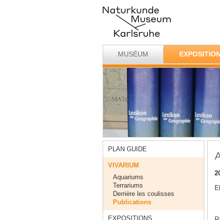
MUSÉUM
EXPOSITIO
PLAN GUIDE
A
VIVARIUM
2
Aquariums
Terrariums
E
Derrière les coulisses
Publications
EXPOSITIONS
Ra