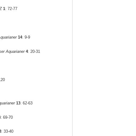
Z
1
: 72-77
quarianer
14
: 9-9
er Aquarianer
4
: 20-31
120
uarianer
13
: 62-63
3
: 69-70
3
: 33-40