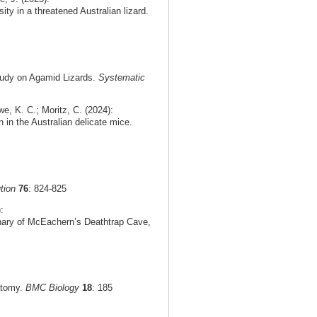
ty in a threatened Australian lizard.
tudy on Agamid Lizards.
Systematic
e, K. C.; Moritz, C. (2024):
n in the Australian delicate mice.
tion
76
: 824-825
:
rnary of McEachern’s Deathtrap Cave,
natomy.
BMC Biology
18
: 185