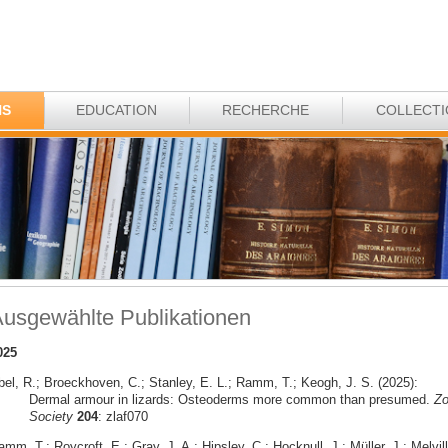
NS
EDUCATION
RECHERCHE
COLLECT
usgewählte Publikationen
025
bel, R.; Broeckhoven, C.; Stanley, E. L.; Ramm, T.; Keogh, J. S. (2025):
Dermal armour in lizards: Osteoderms more common than presumed.
Zo
Society
204
: zlaf070
mm, T.; Roycroft, E.; Gray, J. A.; Hipsley, C.; Hocknull, J.; Müller, J.; Melvill