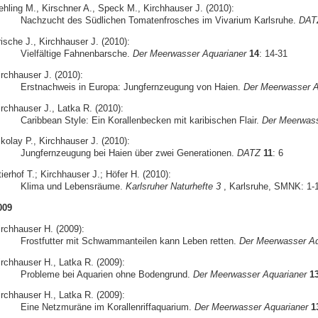
ehling M., Kirschner A., Speck M., Kirchhauser J. (2010):
Nachzucht des Südlichen Tomatenfrosches im Vivarium Karlsruhe.
DAT
ische J., Kirchhauser J. (2010):
Vielfältige Fahnenbarsche.
Der Meerwasser Aquarianer
14
: 14-31
irchhauser J. (2010):
Erstnachweis in Europa: Jungfernzeugung von Haien.
Der Meerwasser A
irchhauser J., Latka R. (2010):
Caribbean Style: Ein Korallenbecken mit karibischen Flair.
Der Meerwass
kolay P., Kirchhauser J. (2010):
Jungfernzeugung bei Haien über zwei Generationen.
DATZ
11
: 6
ierhof T.; Kirchhauser J.; Höfer H. (2010):
Klima und Lebensräume.
Karlsruher Naturhefte 3
, Karlsruhe, SMNK: 1-
009
irchhauser H. (2009):
Frostfutter mit Schwammanteilen kann Leben retten.
Der Meerwasser Aq
irchhauser H., Latka R. (2009):
Probleme bei Aquarien ohne Bodengrund.
Der Meerwasser Aquarianer
1
irchhauser H., Latka R. (2009):
Eine Netzmuräne im Korallenriffaquarium.
Der Meerwasser Aquarianer
1