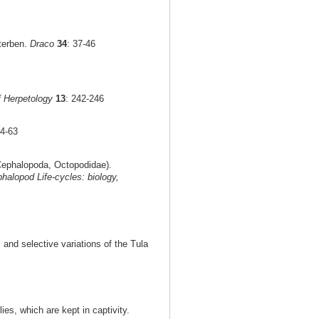
terben.
Draco
34
: 37-46
f Herpetology
13
: 242-246
54-63
ephalopoda, Octopodidae).
halopod Life-cycles: biology,
 and selective variations of the Tula
ies, which are kept in captivity.