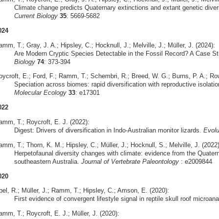
Climate change predicts Quaternary extinctions and extant genetic diversi
Current Biology
35
: 5669-5682
024
mm, T.; Gray, J. A.; Hipsley, C.; Hocknull, J.; Melville, J.; Müller, J. (2024):
Are Modern Cryptic Species Detectable in the Fossil Record? A Case S
Biology
74
: 373-394
oycroft, E.; Ford, F.; Ramm, T.; Schembri, R.; Breed, W. G.; Burns, P. A.; Row
Speciation across biomes: rapid diversification with reproductive isolatio
Molecular Ecology
33
: e17301
022
amm, T.; Roycroft, E. J. (2022):
Digest: Drivers of diversification in Indo-Australian monitor lizards.
Evolu
mm, T.; Thorn, K. M.; Hipsley, C.; Müller, J.; Hocknull, S.; Melville, J. (2022)
Herpetofaunal diversity changes with climate: evidence from the Quate
southeastern Australia.
Journal of Vertebrate Paleontology
: e2009844
020
bel, R.; Müller, J.; Ramm, T.; Hipsley, C.; Amson, E. (2020):
First evidence of convergent lifestyle signal in reptile skull roof microa
mm, T.; Roycroft, E. J.; Müller, J. (2020):