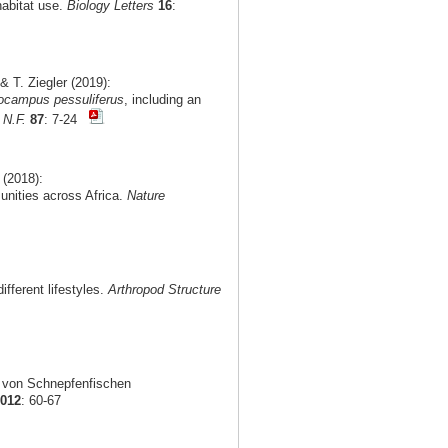
habitat use.
Biology Letters
16
:
 T. Ziegler (2019):
ocampus pessuliferus
, including an
 N.F.
87
: 7-24
 (2018):
munities across Africa.
Nature
fferent lifestyles.
Arthropod Structure
g von Schnepfenfischen
2012
: 60-67