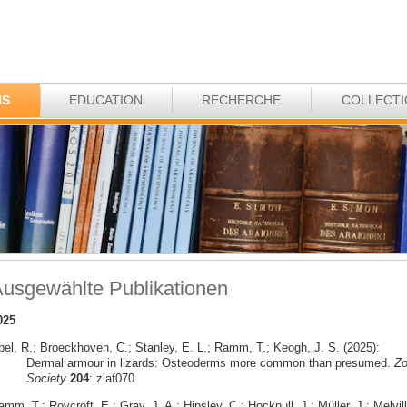
NS
EDUCATION
RECHERCHE
COLLECT
usgewählte Publikationen
025
bel, R.; Broeckhoven, C.; Stanley, E. L.; Ramm, T.; Keogh, J. S. (2025):
Dermal armour in lizards: Osteoderms more common than presumed.
Zo
Society
204
: zlaf070
mm, T.; Roycroft, E.; Gray, J. A.; Hipsley, C.; Hocknull, J.; Müller, J.; Melvill