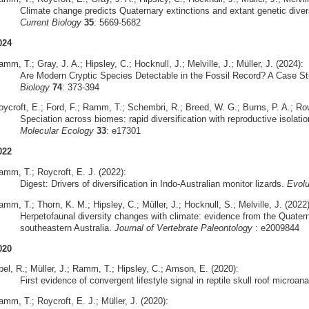
Climate change predicts Quaternary extinctions and extant genetic diversi
Current Biology
35
: 5669-5682
024
mm, T.; Gray, J. A.; Hipsley, C.; Hocknull, J.; Melville, J.; Müller, J. (2024):
Are Modern Cryptic Species Detectable in the Fossil Record? A Case S
Biology
74
: 373-394
oycroft, E.; Ford, F.; Ramm, T.; Schembri, R.; Breed, W. G.; Burns, P. A.; Row
Speciation across biomes: rapid diversification with reproductive isolatio
Molecular Ecology
33
: e17301
022
amm, T.; Roycroft, E. J. (2022):
Digest: Drivers of diversification in Indo-Australian monitor lizards.
Evolu
mm, T.; Thorn, K. M.; Hipsley, C.; Müller, J.; Hocknull, S.; Melville, J. (2022)
Herpetofaunal diversity changes with climate: evidence from the Quate
southeastern Australia.
Journal of Vertebrate Paleontology
: e2009844
020
bel, R.; Müller, J.; Ramm, T.; Hipsley, C.; Amson, E. (2020):
First evidence of convergent lifestyle signal in reptile skull roof microa
mm, T.; Roycroft, E. J.; Müller, J. (2020):