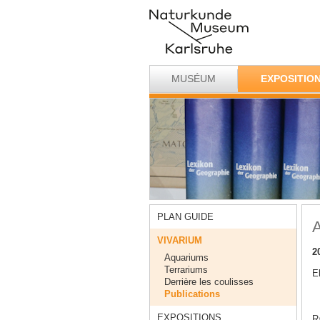
MUSÉUM
EXPOSITIO
PLAN GUIDE
A
VIVARIUM
2
Aquariums
Terrariums
E
Derrière les coulisses
Publications
EXPOSITIONS
Ra