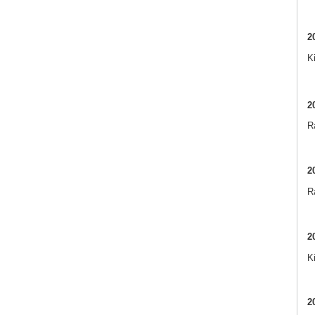
2
K
2
Ra
2
R
2
K
2