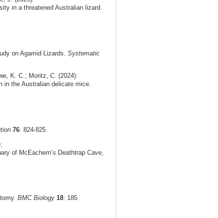
ty in a threatened Australian lizard.
tudy on Agamid Lizards.
Systematic
e, K. C.; Moritz, C. (2024):
n in the Australian delicate mice.
tion
76
: 824-825
:
rnary of McEachern’s Deathtrap Cave,
natomy.
BMC Biology
18
: 185