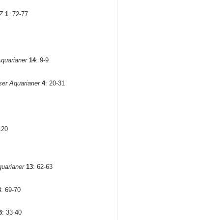
Z
1
: 72-77
quarianer
14
: 9-9
er Aquarianer
4
: 20-31
120
uarianer
13
: 62-63
3
: 69-70
3
: 33-40