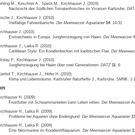
ehling M., Kirschner A., Speck M., Kirchhauser J. (2010):
Nachzucht des Südlichen Tomatenfrosches im Vivarium Karlsruhe.
DAT
ische J., Kirchhauser J. (2010):
Vielfältige Fahnenbarsche.
Der Meerwasser Aquarianer
14
: 14-31
irchhauser J. (2010):
Erstnachweis in Europa: Jungfernzeugung von Haien.
Der Meerwasser A
irchhauser J., Latka R. (2010):
Caribbean Style: Ein Korallenbecken mit karibischen Flair.
Der Meerwass
kolay P., Kirchhauser J. (2010):
Jungfernzeugung bei Haien über zwei Generationen.
DATZ
11
: 6
ierhof T.; Kirchhauser J.; Höfer H. (2010):
Klima und Lebensräume.
Karlsruher Naturhefte 3
, Karlsruhe, SMNK: 1-
009
irchhauser H. (2009):
Frostfutter mit Schwammanteilen kann Leben retten.
Der Meerwasser Aq
irchhauser H., Latka R. (2009):
Probleme bei Aquarien ohne Bodengrund.
Der Meerwasser Aquarianer
1
irchhauser H., Latka R. (2009):
Eine Netzmuräne im Korallenriffaquarium.
Der Meerwasser Aquarianer
1