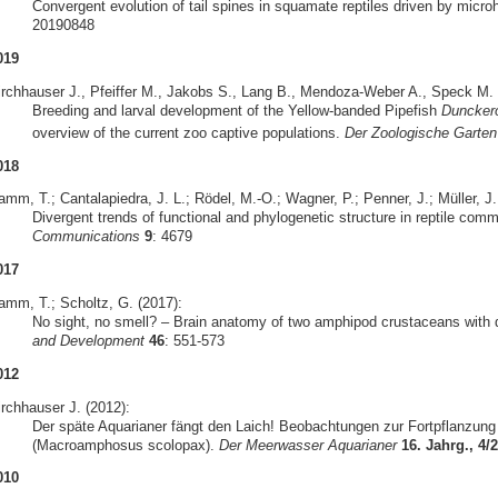
Convergent evolution of tail spines in squamate reptiles driven by micro
20190848
019
irchhauser J., Pfeiffer M., Jakobs S., Lang B., Mendoza-Weber A., Speck M. &
Breeding and larval development of the Yellow-banded Pipefish
Duncker
overview of the current zoo captive populations.
Der Zoologische Garten
018
mm, T.; Cantalapiedra, J. L.; Rödel, M.-O.; Wagner, P.; Penner, J.; Müller, J.
Divergent trends of functional and phylogenetic structure in reptile com
Communications
9
: 4679
017
amm, T.; Scholtz, G. (2017):
No sight, no smell? – Brain anatomy of two amphipod crustaceans with di
and Development
46
: 551-573
012
irchhauser J. (2012):
Der späte Aquarianer fängt den Laich! Beobachtungen zur Fortpflanzun
(Macroamphosus scolopax).
Der Meerwasser Aquarianer
16. Jahrg., 4/
010