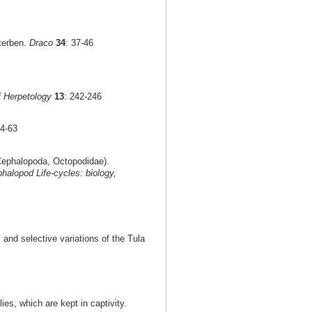
terben.
Draco
34
: 37-46
f Herpetology
13
: 242-246
54-63
ephalopoda, Octopodidae).
halopod Life-cycles: biology,
 and selective variations of the Tula
ies, which are kept in captivity.