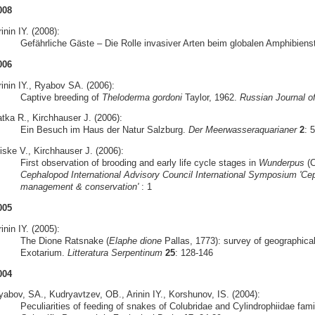
008
inin IY. (2008):
Gefährliche Gäste – Die Rolle invasiver Arten beim globalen Amphibiens
006
rinin IY., Ryabov SA. (2006):
Captive breeding of
Theloderma gordoni
Taylor, 1962.
Russian Journal o
atka R., Kirchhauser J. (2006):
Ein Besuch im Haus der Natur Salzburg.
Der Meerwasseraquarianer
2
: 
iske V., Kirchhauser J. (2006):
First observation of brooding and early life cycle stages in
Wunderpus
(C
Cephalopod International Advisory Council International Symposium 'Cep
management & conservation'
: 1
005
inin IY. (2005):
The Dione Ratsnake (
Elaphe dione
Pallas, 1773): survey of geographical
Exotarium.
Litteratura Serpentinum
25
: 128-146
004
yabov, SA., Kudryavtzev, OB., Arinin IY., Korshunov, IS. (2004):
Peculiarities of feeding of snakes of Colubridae and Cylindrophiidae famil