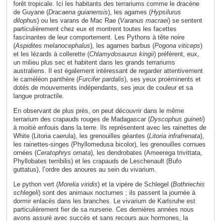
forêt tropicale. Ici les habitants des terrariums comme le dracène
de Guyane (
Dracaena guianensis
), les agames (
Hypsilurus
dilophus
) ou les varans de Mac Rae (
Varanus macraei
) se sentent
particulièrement chez eux et montrent toutes les facettes
fascinantes de leur comportement. Les Pythons à tête noire
(
Aspidites melanocephalus
), les agames barbus (
Pogona viticeps
)
et les lézards à collerette (
Chlamydosaurus kingii
) préfèrent, eux,
un milieu plus sec et habitent dans les grands terrariums
australiens. Il est également intéressant de regarder attentivement
le caméléon panthère (
Furcifer pardalis
), ses yeux proéminents et
dotés de mouvements indépendants, ses jeux de couleur et sa
langue protractile.
En observant de plus près, on peut découvrir dans le même
terrarium des crapauds rouges de Madagascar (
Dyscophus guineti
)
à moitié enfouis dans la terre. Ils représentent avec les rainettes de
White (Litoria caerula), les grenouilles géantes (
Litoria infrafrenata
),
les rainettes-singes (Phyllomedusa bicolor), les grenouilles cornues
ornées (
Ceratophrys ornata
), les dendrobates (Ameerega trivittata,
Phyllobates terribilis) et les crapauds de Leschenault (Bufo
guttatus), l’ordre des anoures au sein du vivarium.
Le python vert (
Morelia viridis
) et la vipère de Schlegel (
Bothriechis
schlegeli
) sont des animaux nocturnes ; ils passent la journée à
dormir enlacés dans les branches. Le vivarium de Karlsruhe est
particulièrement fier de sa nurserie. Ces dernières années nous
avons assuré avec succès et sans recours aux hormones, la