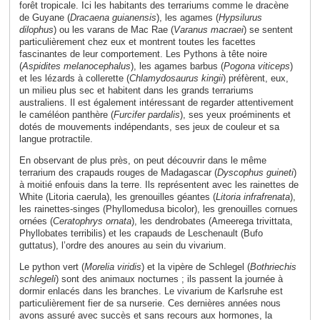
forêt tropicale. Ici les habitants des terrariums comme le dracène
de Guyane (
Dracaena guianensis
), les agames (
Hypsilurus
dilophus
) ou les varans de Mac Rae (
Varanus macraei
) se sentent
particulièrement chez eux et montrent toutes les facettes
fascinantes de leur comportement. Les Pythons à tête noire
(
Aspidites melanocephalus
), les agames barbus (
Pogona viticeps
)
et les lézards à collerette (
Chlamydosaurus kingii
) préfèrent, eux,
un milieu plus sec et habitent dans les grands terrariums
australiens. Il est également intéressant de regarder attentivement
le caméléon panthère (
Furcifer pardalis
), ses yeux proéminents et
dotés de mouvements indépendants, ses jeux de couleur et sa
langue protractile.
En observant de plus près, on peut découvrir dans le même
terrarium des crapauds rouges de Madagascar (
Dyscophus guineti
)
à moitié enfouis dans la terre. Ils représentent avec les rainettes de
White (Litoria caerula), les grenouilles géantes (
Litoria infrafrenata
),
les rainettes-singes (Phyllomedusa bicolor), les grenouilles cornues
ornées (
Ceratophrys ornata
), les dendrobates (Ameerega trivittata,
Phyllobates terribilis) et les crapauds de Leschenault (Bufo
guttatus), l’ordre des anoures au sein du vivarium.
Le python vert (
Morelia viridis
) et la vipère de Schlegel (
Bothriechis
schlegeli
) sont des animaux nocturnes ; ils passent la journée à
dormir enlacés dans les branches. Le vivarium de Karlsruhe est
particulièrement fier de sa nurserie. Ces dernières années nous
avons assuré avec succès et sans recours aux hormones, la