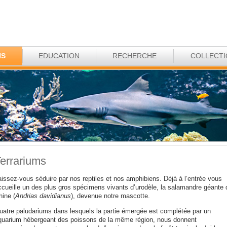
NS
EDUCATION
RECHERCHE
COLLECT
errariums
aissez-vous séduire par nos reptiles et nos amphibiens. Déjà à l’entrée vous
ccueille un des plus gros spécimens vivants d’urodèle, la salamandre géante 
hine (
Andrias davidianus
), devenue notre mascotte.
uatre paludariums dans lesquels la partie émergée est complétée par un
quarium hébergeant des poissons de la même région, nous donnent