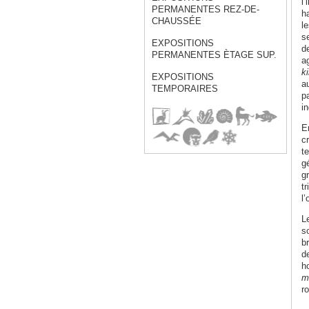
l’
PERMANENTES REZ-DE-
h
CHAUSSÉE
l
s
EXPOSITIONS
d
PERMANENTES ÈTAGE SUP.
a
ki
EXPOSITIONS
a
TEMPORAIRES
p
in
E
c
te
g
g
tr
l
Le
s
b
d
h
m
r