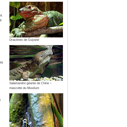
es
es
Dracènes de Guyane
es
Salamandre géante de Chine –
mascotte du Muséum
s