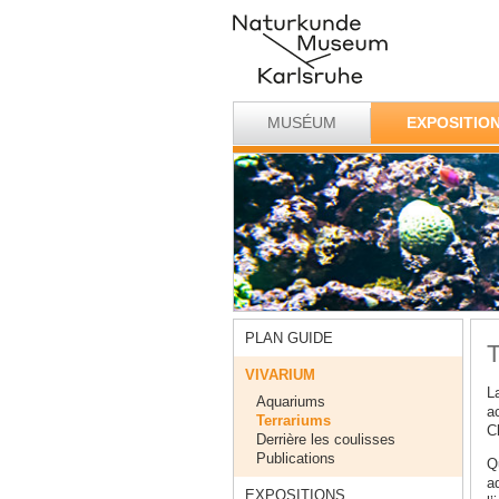
MUSÉUM
EXPOSITIO
PLAN GUIDE
T
VIVARIUM
L
Aquariums
a
Terrariums
C
Derrière les coulisses
Publications
Q
a
EXPOSITIONS