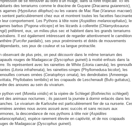
impression de se retrouver au bord d’un rivage, dans la forêt tropicale. Ici les
abitants des terrariums comme le dracène de Guyane (
Dracaena guianensis
),
es agames (
Hypsilurus dilophus
) ou les varans de Mac Rae (
Varanus macraei
)
e sentent particulièrement chez eux et montrent toutes les facettes fascinant
e leur comportement. Les Pythons à tête noire (
Aspidites melanocephalus
), l
games barbus (
Pogona viticeps
) et les lézards à collerette (
Chlamydosaurus
ngii
) préfèrent, eux, un milieu plus sec et habitent dans les grands terrariums
ustraliens. Il est également intéressant de regarder attentivement le caméléon
anthère (
Furcifer pardalis
), ses yeux proéminents et dotés de mouvements
dépendants, ses jeux de couleur et sa langue protractile.
n observant de plus près, on peut découvrir dans le même terrarium des
rapauds rouges de Madagascar (
Dyscophus guineti
) à moitié enfouis dans la
rre. Ils représentent avec les rainettes de White (Litoria caerula), les grenouill
éantes (
Litoria infrafrenata
), les rainettes-singes (Phyllomedusa bicolor), les
renouilles cornues ornées (
Ceratophrys ornata
), les dendrobates (Ameerega
ivittata, Phyllobates terribilis) et les crapauds de Leschenault (Bufo guttatus),
’ordre des anoures au sein du vivarium.
 python vert (
Morelia viridis
) et la vipère de Schlegel (
Bothriechis schlegeli
)
ont des animaux nocturnes ; ils passent la journée à dormir enlacés dans les
ranches. Le vivarium de Karlsruhe est particulièrement fier de sa nurserie. Ce
ernières années nous avons assuré avec succès et sans recours aux
ormones, la descendance de nos pythons à tête noir (
Aspidites
elanocephalus
), espèce rarement élevée en captivité, et de nos crapauds
ouges de Madagascar (
Dyscophus guineti
).