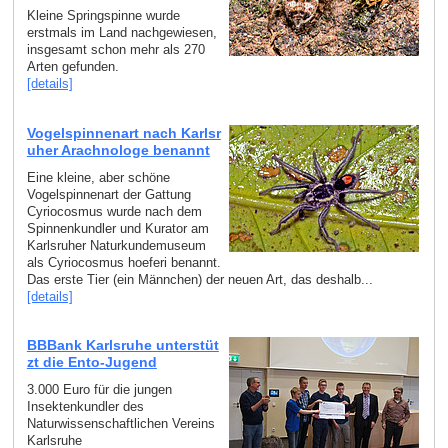
Kleine Springspinne wurde
erstmals im Land nachgewiesen,
insgesamt schon mehr als 270
Arten gefunden.
[details]
Vogelspinnenart nach Karlsr
uher Arachnologe benannt
Eine kleine, aber schöne
Vogelspinnenart der Gattung
Cyriocosmus wurde nach dem
Spinnenkundler und Kurator am
Karlsruher Naturkundemuseum
als Cyriocosmus hoeferi benannt.
Das erste Tier (ein Männchen) der neuen Art, das deshalb...
[details]
BBBank Karlsruhe unterstüt
zt die Ento-Jugend
3.000 Euro für die jungen
Insektenkundler des
Naturwissenschaftlichen Vereins
Karlsruhe