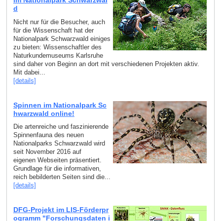
im Nationalpark Schwarzwal
d
Nicht nur für die Besucher, auch
für die Wissenschaft hat der
Nationalpark Schwarzwald einiges
zu bieten: Wissenschaftler des
Naturkundemuseums Karlsruhe
sind daher von Beginn an dort mit verschiedenen Projekten aktiv.
Mit dabei...
[details]
Spinnen im Nationalpark Sc
hwarzwald online!
Die artenreiche und faszinierende
Spinnenfauna des neuen
Nationalparks Schwarzwald wird
seit November 2016 auf
eigenen Webseiten präsentiert.
Grundlage für die informativen,
reich bebilderten Seiten sind die...
[details]
DFG-Projekt im LIS-Förderpr
ogramm "Forschungsdaten i