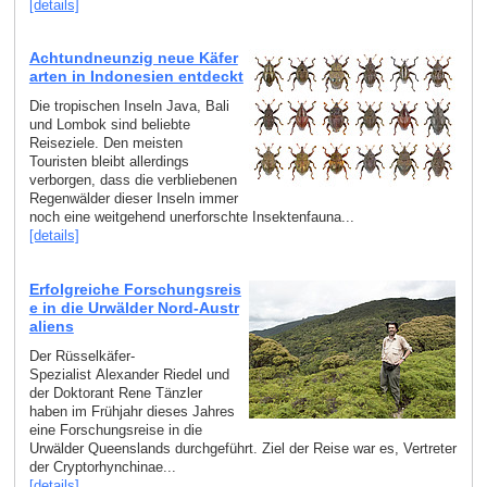
[details]
Achtundneunzig neue Käfer
arten in Indonesien entdeckt
Die tropischen Inseln Java, Bali
und Lombok sind beliebte
Reiseziele. Den meisten
Touristen bleibt allerdings
verborgen, dass die verbliebenen
Regenwälder dieser Inseln immer
noch eine weitgehend unerforschte Insektenfauna...
[details]
Erfolgreiche Forschungsreis
e in die Urwälder Nord-Austr
aliens
Der Rüsselkäfer-
Spezialist Alexander Riedel und
der Doktorant Rene Tänzler
haben im Frühjahr dieses Jahres
eine Forschungsreise in die
Urwälder Queenslands durchgeführt. Ziel der Reise war es, Vertreter
der Cryptorhynchinae...
[details]