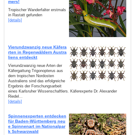
mers!
Tropischer Wanderfalter erstmals
in Rastatt gefunden
[details]
Vierundzwanzig neue Käfera
rten in Regenwäldern Austra
liens entdeckt
Vierundzwanzig neue Arten der
Käfergattung Trigonopterus aus
dem tropischen Nordosten
Australiens sind das erfolgreiche
Ergebnis der Forschungsarbeit
eines Karlsruher Wissenschaftlers. Käferexperte Dr. Alexander
Riedel...
[details]
Spinnenexperten entdecken
für Baden-Württemberg neu
e Spinnenart im Nationalpar
k Schwarzwald