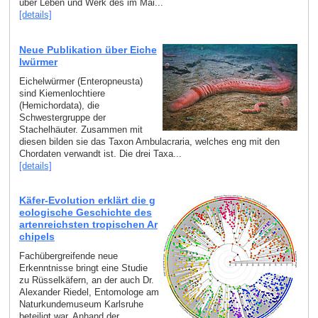
über Leben und Werk des im Mai...
[details]
Neue Publikation über Eiche
lwürmer
Eichelwürmer (Enteropneusta)
sind Kiemenlochtiere
(Hemichordata), die
Schwestergruppe der
Stachelhäuter. Zusammen mit
diesen bilden sie das Taxon Ambulacraria, welches eng mit den
Chordaten verwandt ist. Die drei Taxa...
[details]
Käfer-Evolution erklärt die g
eologische Geschichte des
artenreichsten tropischen Ar
chipels
Fachübergreifende neue
Erkenntnisse bringt eine Studie
zu Rüsselkäfern, an der auch Dr.
Alexander Riedel, Entomologe am
Naturkundemuseum Karlsruhe
beteiligt war. Anhand der