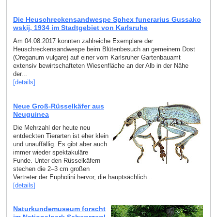
Die Heuschreckensandwespe Sphex funerarius Gussako
wskij, 1934 im Stadtgebiet von Karlsruhe
Am 04.08.2017 konnten zahlreiche Exemplare der
Heuschreckensandwespe beim Blütenbesuch an gemeinem Dost
(Oreganum vulgare) auf einer vom Karlsruher Gartenbauamt
extensiv bewirtschafteten Wiesenfläche an der Alb in der Nähe
der...
[details]
Neue Groß-Rüsselkäfer aus
Neuguinea
Die Mehrzahl der heute neu
entdeckten Tierarten ist eher klein
und unauffällig. Es gibt aber auch
immer wieder spektakuläre
Funde. Unter den Rüsselkäfern
stechen die 2–3 cm großen
Vertreter der Eupholini hervor, die hauptsächlich...
[details]
Naturkundemuseum forscht