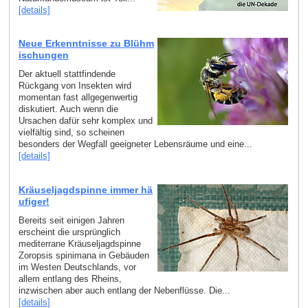
[details]
Neue Erkenntnisse zu Blühm
ischungen
Der aktuell stattfindende
Rückgang von Insekten wird
momentan fast allgegenwertig
diskutiert. Auch wenn die
Ursachen dafür sehr komplex und
vielfältig sind, so scheinen
besonders der Wegfall geeigneter Lebensräume und eine...
[details]
Kräuseljagdspinne immer hä
ufiger!
Bereits seit einigen Jahren
erscheint die ursprünglich
mediterrane Kräuseljagdspinne
Zoropsis spinimana in Gebäuden
im Westen Deutschlands, vor
allem entlang des Rheins,
inzwischen aber auch entlang der Nebenflüsse. Die...
[details]