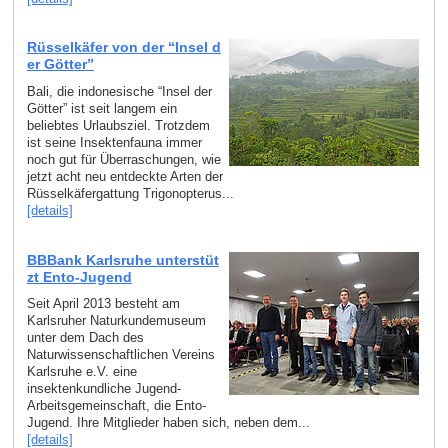
Rüsselkäfer von der “Insel d
er Götter”
Bali, die indonesische “Insel der
Götter” ist seit langem ein
beliebtes Urlaubsziel. Trotzdem
ist seine Insektenfauna immer
noch gut für Überraschungen, wie
jetzt acht neu entdeckte Arten der
Rüsselkäfergattung Trigonopterus...
[details]
BBBank Karlsruhe unterstüt
zt Ento-Jugend
Seit April 2013 besteht am
Karlsruher Naturkundemuseum
unter dem Dach des
Naturwissenschaftlichen Vereins
Karlsruhe e.V. eine
insektenkundliche Jugend-
Arbeitsgemeinschaft, die Ento-
Jugend. Ihre Mitglieder haben sich, neben dem...
[details]