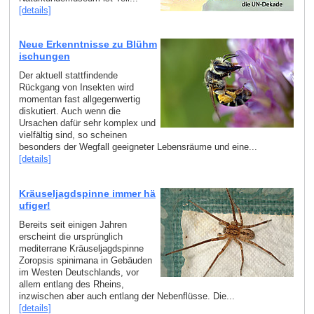
[details]
Neue Erkenntnisse zu Blühm
ischungen
Der aktuell stattfindende
Rückgang von Insekten wird
momentan fast allgegenwertig
diskutiert. Auch wenn die
Ursachen dafür sehr komplex und
vielfältig sind, so scheinen
besonders der Wegfall geeigneter Lebensräume und eine...
[details]
Kräuseljagdspinne immer hä
ufiger!
Bereits seit einigen Jahren
erscheint die ursprünglich
mediterrane Kräuseljagdspinne
Zoropsis spinimana in Gebäuden
im Westen Deutschlands, vor
allem entlang des Rheins,
inzwischen aber auch entlang der Nebenflüsse. Die...
[details]