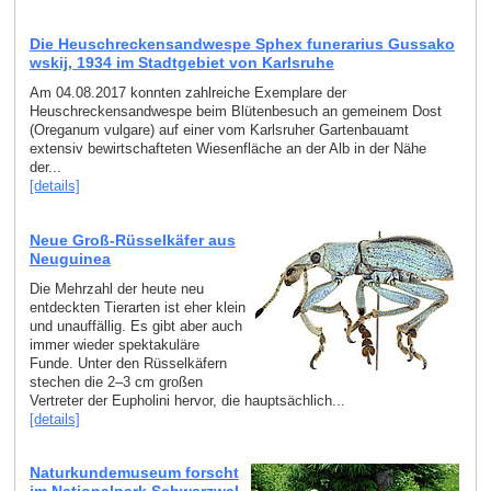
Die Heuschreckensandwespe Sphex funerarius Gussako
wskij, 1934 im Stadtgebiet von Karlsruhe
Am 04.08.2017 konnten zahlreiche Exemplare der
Heuschreckensandwespe beim Blütenbesuch an gemeinem Dost
(Oreganum vulgare) auf einer vom Karlsruher Gartenbauamt
extensiv bewirtschafteten Wiesenfläche an der Alb in der Nähe
der...
[details]
Neue Groß-Rüsselkäfer aus
Neuguinea
Die Mehrzahl der heute neu
entdeckten Tierarten ist eher klein
und unauffällig. Es gibt aber auch
immer wieder spektakuläre
Funde. Unter den Rüsselkäfern
stechen die 2–3 cm großen
Vertreter der Eupholini hervor, die hauptsächlich...
[details]
Naturkundemuseum forscht