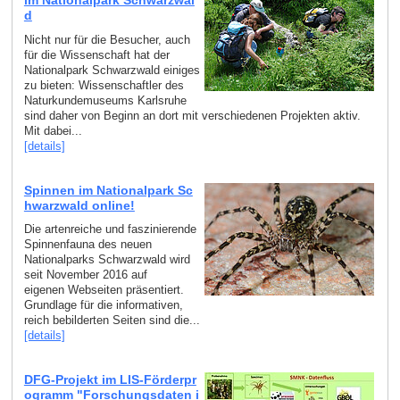
im Nationalpark Schwarzwal
d
Nicht nur für die Besucher, auch
für die Wissenschaft hat der
Nationalpark Schwarzwald einiges
zu bieten: Wissenschaftler des
Naturkundemuseums Karlsruhe
sind daher von Beginn an dort mit verschiedenen Projekten aktiv.
Mit dabei...
[details]
Spinnen im Nationalpark Sc
hwarzwald online!
Die artenreiche und faszinierende
Spinnenfauna des neuen
Nationalparks Schwarzwald wird
seit November 2016 auf
eigenen Webseiten präsentiert.
Grundlage für die informativen,
reich bebilderten Seiten sind die...
[details]
DFG-Projekt im LIS-Förderpr
ogramm "Forschungsdaten i