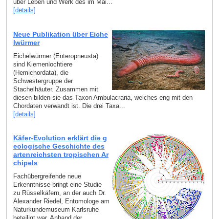
über Leben und Werk des im Mai...
[details]
Neue Publikation über Eiche
lwürmer
Eichelwürmer (Enteropneusta)
sind Kiemenlochtiere
(Hemichordata), die
Schwestergruppe der
Stachelhäuter. Zusammen mit
diesen bilden sie das Taxon Ambulacraria, welches eng mit den
Chordaten verwandt ist. Die drei Taxa...
[details]
Käfer-Evolution erklärt die g
eologische Geschichte des
artenreichsten tropischen Ar
chipels
Fachübergreifende neue
Erkenntnisse bringt eine Studie
zu Rüsselkäfern, an der auch Dr.
Alexander Riedel, Entomologe am
Naturkundemuseum Karlsruhe
beteiligt war. Anhand der