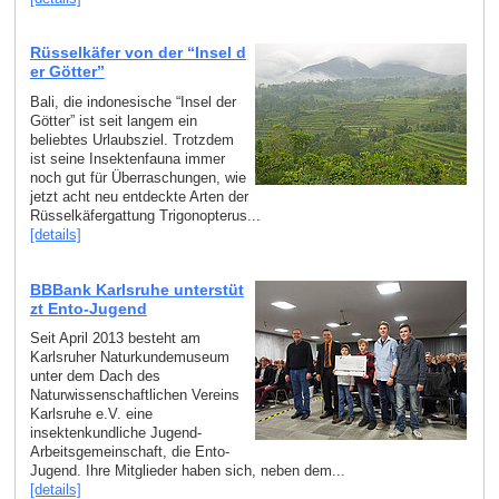
Rüsselkäfer von der “Insel d
er Götter”
Bali, die indonesische “Insel der
Götter” ist seit langem ein
beliebtes Urlaubsziel. Trotzdem
ist seine Insektenfauna immer
noch gut für Überraschungen, wie
jetzt acht neu entdeckte Arten der
Rüsselkäfergattung Trigonopterus...
[details]
BBBank Karlsruhe unterstüt
zt Ento-Jugend
Seit April 2013 besteht am
Karlsruher Naturkundemuseum
unter dem Dach des
Naturwissenschaftlichen Vereins
Karlsruhe e.V. eine
insektenkundliche Jugend-
Arbeitsgemeinschaft, die Ento-
Jugend. Ihre Mitglieder haben sich, neben dem...
[details]