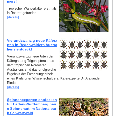
mers!
Tropischer Wanderfalter erstmals
in Rastatt gefunden
[details]
Vierundzwanzig neue Käfera
rten in Regenwäldern Austra
liens entdeckt
Vierundzwanzig neue Arten der
Käfergattung Trigonopterus aus
dem tropischen Nordosten
Australiens sind das erfolgreiche
Ergebnis der Forschungsarbeit
eines Karlsruher Wissenschaftlers. Käferexperte Dr. Alexander
Riedel...
[details]
Spinnenexperten entdecken
für Baden-Württemberg neu
e Spinnenart im Nationalpar
k Schwarzwald