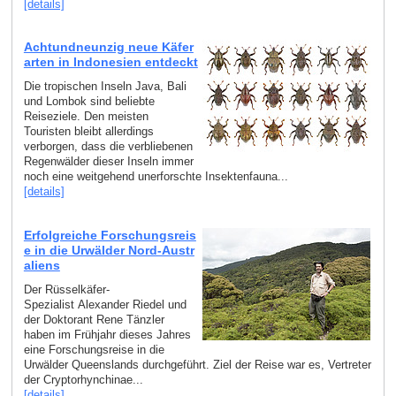
[details]
Achtundneunzig neue Käfer
arten in Indonesien entdeckt
Die tropischen Inseln Java, Bali
und Lombok sind beliebte
Reiseziele. Den meisten
Touristen bleibt allerdings
verborgen, dass die verbliebenen
Regenwälder dieser Inseln immer
noch eine weitgehend unerforschte Insektenfauna...
[details]
Erfolgreiche Forschungsreis
e in die Urwälder Nord-Austr
aliens
Der Rüsselkäfer-
Spezialist Alexander Riedel und
der Doktorant Rene Tänzler
haben im Frühjahr dieses Jahres
eine Forschungsreise in die
Urwälder Queenslands durchgeführt. Ziel der Reise war es, Vertreter
der Cryptorhynchinae...
[details]