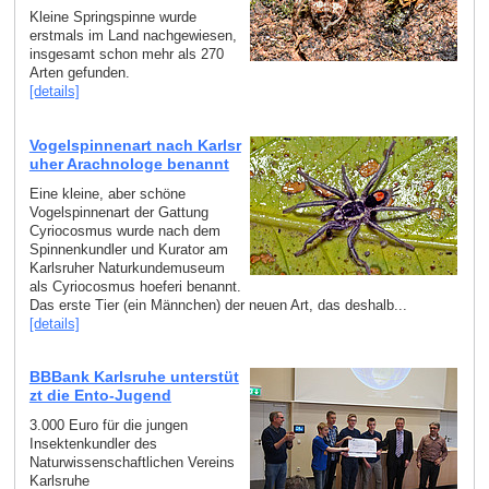
Kleine Springspinne wurde
erstmals im Land nachgewiesen,
insgesamt schon mehr als 270
Arten gefunden.
[details]
Vogelspinnenart nach Karlsr
uher Arachnologe benannt
Eine kleine, aber schöne
Vogelspinnenart der Gattung
Cyriocosmus wurde nach dem
Spinnenkundler und Kurator am
Karlsruher Naturkundemuseum
als Cyriocosmus hoeferi benannt.
Das erste Tier (ein Männchen) der neuen Art, das deshalb...
[details]
BBBank Karlsruhe unterstüt
zt die Ento-Jugend
3.000 Euro für die jungen
Insektenkundler des
Naturwissenschaftlichen Vereins
Karlsruhe