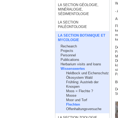
W
LA SECTION GÉOLOGIE,
MINÉRALOGIE,
- 
SÉDIMENTOLOGIE
A
LA SECTION
F
PALÉONTOLOGIE
k
m
LA SECTION BOTANIQUE ET
ke
MYCOLOGIE
Rechearch
D
Projects
P
Personnel
M
Publications
D
Herbarium visits and loans
k
Wissenswertes
s
Heldbock und Eichenschutz
P
Ökosystem Wald
B
Frühling: Austrieb der
Knospen
D
Moos = Flechte ?
S
Moose
Moor und Torf
Flechten
Offenhaltungsversuche
LA SECTION ZOOLOGIE