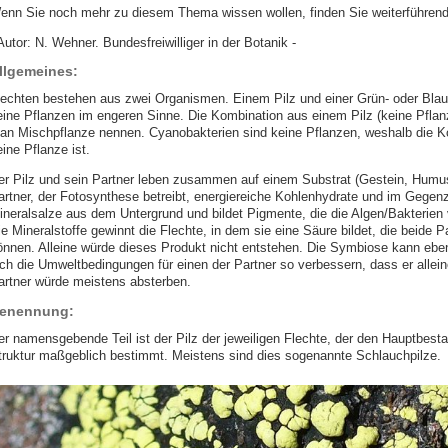
enn Sie noch mehr zu diesem Thema wissen wollen, finden Sie weiterführende
Autor: N. Wehner. Bundesfreiwilliger in der Botanik -
llgemeines:
lechten bestehen aus zwei Organismen. Einem Pilz und einer Grün- oder Blaua
eine Pflanzen im engeren Sinne. Die Kombination aus einem Pilz (keine Pflanz
an Mischpflanze nennen. Cyanobakterien sind keine Pflanzen, weshalb die Ko
ine Pflanze ist.
er Pilz und sein Partner leben zusammen auf einem Substrat (Gestein, Humus
artner, der Fotosynthese betreibt, energiereiche Kohlenhydrate und im Gegenz
ineralsalze aus dem Untergrund und bildet Pigmente, die die Algen/Bakterien 
ie Mineralstoffe gewinnt die Flechte, in dem sie eine Säure bildet, die beide 
önnen. Alleine würde dieses Produkt nicht entstehen. Die Symbiose kann ebe
ich die Umweltbedingungen für einen der Partner so verbessern, dass er allei
artner würde meistens absterben.
enennung:
er namensgebende Teil ist der Pilz der jeweiligen Flechte, der den Hauptbest
truktur maßgeblich bestimmt. Meistens sind dies sogenannte Schlauchpilze.