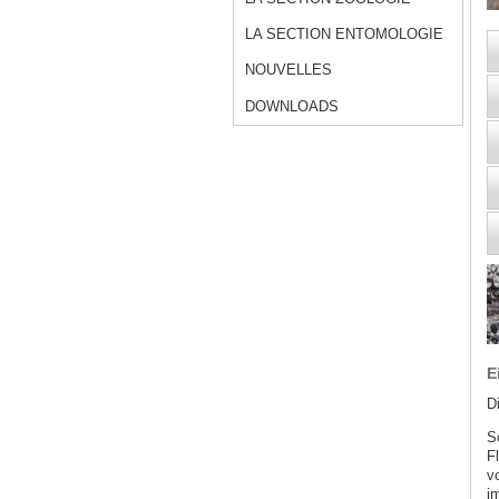
LA SECTION ENTOMOLOGIE
NOUVELLES
DOWNLOADS
E
D
S
F
v
i