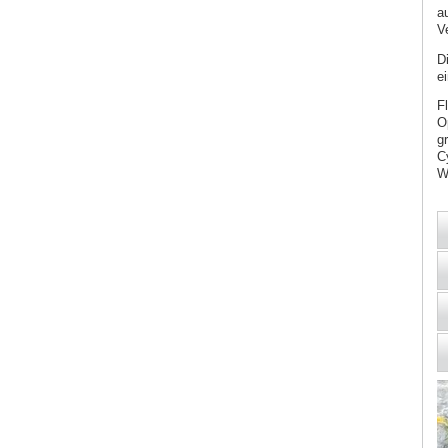
a
V
D
e
F
O
g
C
W