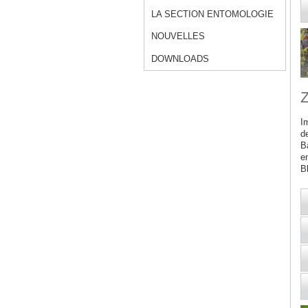
LA SECTION ENTOMOLOGIE
NOUVELLES
DOWNLOADS
Z
I
d
B
en
Bl