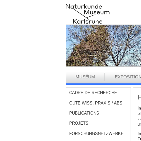
MUSÉUM
EXPOSITIO
CADRE DE RECHERCHE
F
GUTE WISS. PRAXIS / ABS
I
PUBLICATIONS
p
z
PROJETS
u
FORSCHUNGSNETZWERKE
I
F