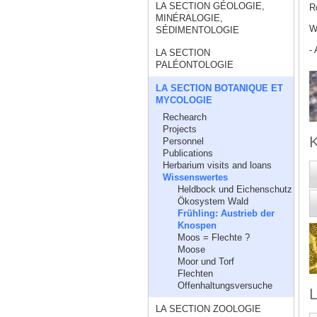
LA SECTION GÉOLOGIE,
R
MINÉRALOGIE,
W
SÉDIMENTOLOGIE
- 
LA SECTION
PALÉONTOLOGIE
LA SECTION BOTANIQUE ET
MYCOLOGIE
Rechearch
Projects
Personnel
Publications
Herbarium visits and loans
Wissenswertes
Heldbock und Eichenschutz
Ökosystem Wald
Frühling: Austrieb der
Knospen
Moos = Flechte ?
Moose
Moor und Torf
Flechten
Offenhaltungsversuche
L
LA SECTION ZOOLOGIE