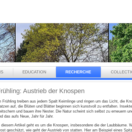
NS
EDUCATION
RECHERCHE
COLLECT
rühling: Austrieb der Knospen
m Frühling treiben aus jedem Spalt Keimlinge und ringen um das Licht, die 
latzen auf, die Blüten und Blätter beginnen sich kunstvoll zu entfalten. Insek
witschern und bauen ihre Nester. Die Natur scheint sich selbst zu erneuern u
nd das aufs Neue, Jahr für Jahr.
n diesem Artikel geht es um die Knospen, insbesondere die der Laubbäume. Wie
rost geschützt, wie geht der Austrieb von statten. Hier am Beispiel eines Sp