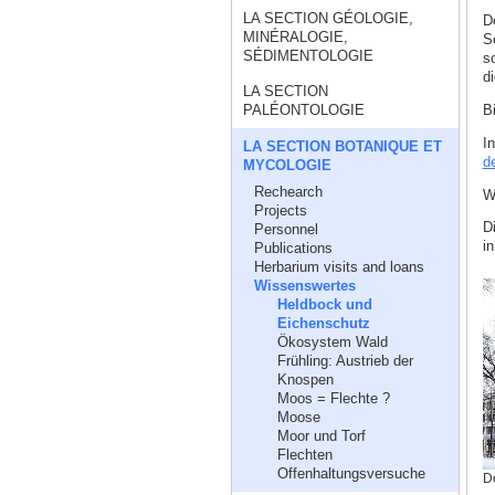
LA SECTION GÉOLOGIE,
D
MINÉRALOGIE,
S
SÉDIMENTOLOGIE
s
d
LA SECTION
B
PALÉONTOLOGIE
I
LA SECTION BOTANIQUE ET
d
MYCOLOGIE
Rechearch
W
Projects
Di
Personnel
i
Publications
Herbarium visits and loans
Wissenswertes
Heldbock und
Eichenschutz
Ökosystem Wald
Frühling: Austrieb der
Knospen
Moos = Flechte ?
Moose
Moor und Torf
Flechten
Offenhaltungsversuche
De