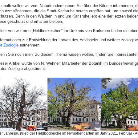
eshalb wollen wir vom Naturkundemuseum Sie über die Bäume informieren, die
chutzmaßnahmen, die die Stadt Karlsruhe bereits ergriffen hat, um sowohl di
chützen. Denn in den Wäldern in und um Karlsruhe lebt eine der letzten bei
iese geschützt und erhalten bleiben.
ilder von weiteren „Heldbockeichen“ im Umkreis von Karlsruhe finden sie ebenf
nformationen zur Entwicklung der Larven des Heldbocks und weitere zoologis
er Zoologie
entnehmen.
enn Sie noch mehr zu diesem Thema wissen wollen, finden Sie interessante Q
eser Artikel wurde von N. Wehner, Mitarbeiter der Botanik im Bundesfreiwillige
n der Zoologie abgestimmt.
r Jahresaustrieb der Heldbockeiche im Nymphengarten im Jahr 2021. Februar - Apri