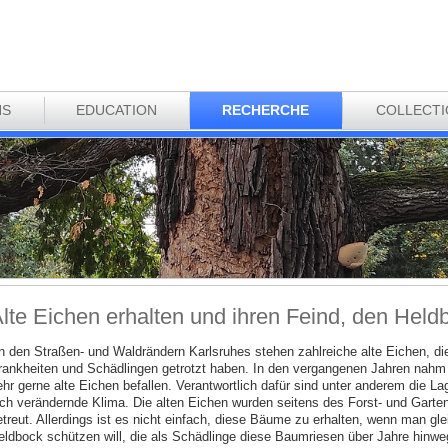
NS
EDUCATION
RECHERCHE
COLLECT
lte Eichen erhalten und ihren Feind, den Held
n den Straßen- und Waldrändern Karlsruhes stehen zahlreiche alte Eichen, di
rankheiten und Schädlingen getrotzt haben. In den vergangenen Jahren nahm d
ehr gerne alte Eichen befallen. Verantwortlich dafür sind unter anderem die 
ich verändernde Klima. Die alten Eichen wurden seitens des Forst- und Garte
etreut. Allerdings ist es nicht einfach, diese Bäume zu erhalten, wenn man gle
eldbock schützen will, die als Schädlinge diese Baumriesen über Jahre hinw