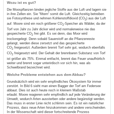
Wozu ist es gut?
Die Moospflanzen binden jegliche Stoffe aus der Luft und lagern sie
in ihre Zellen ein. Sie “filtern“ somit die Luft. Gleichzeitig betreiben
sie Fotosynthese und nehmen Kohlenstoffdioxid (CO
) aus der Luft
2
auf. Moore sind ein noch größerer CO
-Speicher als Wälder, da der
2
Torf von Jahr zu Jahr dicker wird und normalerweise nie das
gespeicherte CO
frei gibt. Es sei denn, das Moor wird
2
trockengelegt. Denn sobald Sauerstoff an die Pflanzenreste
gelangt, werden diese zersetzt und das gespeicherte
CO
freigesetzt. Außerdem brennt Torf sehr gut, wodurch ebenfalls
2
CO
freigesetzt wird. Der Gehalt der brennbaren Substanz von Torf
2
ist größer als 75%. Einmal entfacht, brennt das Feuer unaufhörlich
weiter und brennt sogar unterirdisch vor sich hin, was als
Schwelbrand bezeichnet wird.
Welche Probleme entstehen aus dem Abbau?
Grundsätzlich wird ein sehr empfindliches Ökosystem für immer
zerstört. In Bild 6 sieht man einen Bagger der Torf am Federsee
abbaut. Dies ist auch heute noch in kleinem Maßstab
erlaubt. Moore reagieren sehr empfindlich auf jede Veränderung der
Umwelt, wodurch Arten aussterben oder andere begünstigt werden.
Das muss in erster Linie nicht schlimm sein. Es ist ein natürlicher
Prozess, dass neue Arten hinzukommen und andere verschwinden.
In der Wissenschaft wird dieser fortschreitende Prozess