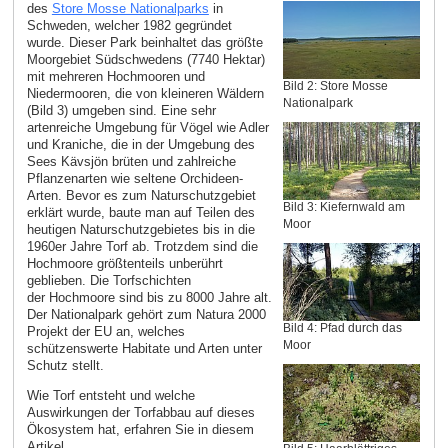
des
Store Mosse Nationalparks
in
Schweden, welcher 1982 gegründet
wurde. Dieser Park beinhaltet das größte
Moorgebiet Südschwedens (7740 Hektar)
mit mehreren Hochmooren und
Bild 2: Store Mosse
Niedermooren, die von kleineren Wäldern
Nationalpark
(Bild 3) umgeben sind. Eine sehr
artenreiche Umgebung für Vögel wie Adler
und Kraniche, die in der Umgebung des
Sees Kävsjön brüten und zahlreiche
Pflanzenarten wie seltene Orchideen-
Arten. Bevor es zum Naturschutzgebiet
Bild 3: Kiefernwald am
erklärt wurde, baute man auf Teilen des
Moor
heutigen Naturschutzgebietes bis in die
1960er Jahre Torf ab. Trotzdem sind die
Hochmoore größtenteils unberührt
geblieben. Die Torfschichten
der Hochmoore sind bis zu 8000 Jahre alt.
Der Nationalpark gehört zum Natura 2000
Bild 4: Pfad durch das
Projekt der EU an, welches
Moor
schützenswerte Habitate und Arten unter
Schutz stellt.
Wie Torf entsteht und welche
Auswirkungen der Torfabbau auf dieses
Ökosystem hat, erfahren Sie in diesem
Artikel.