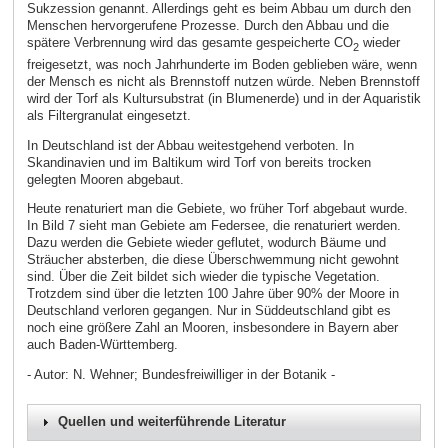
Sukzession genannt. Allerdings geht es beim Abbau um durch den
Menschen hervorgerufene Prozesse. Durch den Abbau und die
spätere Verbrennung wird das gesamte gespeicherte CO
wieder
2
freigesetzt, was noch Jahrhunderte im Boden geblieben wäre, wenn
der Mensch es nicht als Brennstoff nutzen würde. Neben Brennstoff
wird der Torf als Kultursubstrat (in Blumenerde) und in der Aquaristik
als Filtergranulat eingesetzt.
In Deutschland ist der Abbau weitestgehend verboten. In
Skandinavien und im Baltikum wird Torf von bereits trocken
gelegten Mooren abgebaut.
Heute renaturiert man die Gebiete, wo früher Torf abgebaut wurde.
In Bild 7 sieht man Gebiete am Federsee, die renaturiert werden.
Dazu werden die Gebiete wieder geflutet, wodurch Bäume und
Sträucher absterben, die diese Überschwemmung nicht gewohnt
sind. Über die Zeit bildet sich wieder die typische Vegetation.
Trotzdem sind über die letzten 100 Jahre über 90% der Moore in
Deutschland verloren gegangen. Nur in Süddeutschland gibt es
noch eine größere Zahl an Mooren, insbesondere in Bayern aber
auch Baden-Württemberg.
- Autor: N. Wehner; Bundesfreiwilliger in der Botanik -
Quellen und weiterführende Literatur