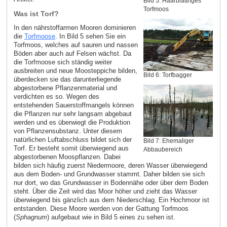
Bild 5: Haarblättriges
Torfmoos
Was ist Torf?
In den nährstoffarmen Mooren dominieren
die
Torfmoose
. In Bild 5 sehen Sie ein
Torfmoos, welches auf sauren und nassen
Böden aber auch auf Felsen wächst. Da
die Torfmoose sich ständig weiter
ausbreiten und neue Moosteppiche bilden,
Bild 6: Torfbagger
überdecken sie das darunterliegende
abgestorbene Pflanzenmaterial und
verdichten es so. Wegen des
entstehenden Sauerstoffmangels können
die Pflanzen nur sehr langsam abgebaut
werden und es überwiegt die Produktion
von Pflanzensubstanz. Unter diesem
natürlichen Luftabschluss bildet sich der
Bild 7: Ehemaliger
Torf. Er besteht somit überwiegend aus
Abbaubereich
abgestorbenen Moospflanzen. Dabei
bilden sich häufig zuerst Niedermoore, deren Wasser überwiegend
aus dem Boden- und Grundwasser stammt. Daher bilden sie sich
nur dort, wo das Grundwasser in Bodennähe oder über dem Boden
steht. Über die Zeit wird das Moor höher und zieht das Wasser
überwiegend bis gänzlich aus dem Niederschlag. Ein Hochmoor ist
entstanden. Diese Moore werden von der Gattung Torfmoos
(
Sphagnum
) aufgebaut wie in Bild 5 eines zu sehen ist.