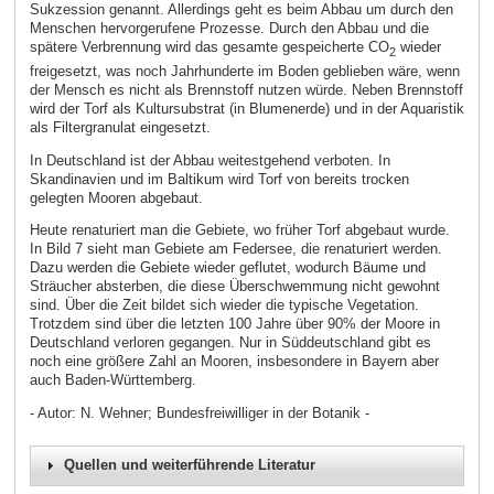
Sukzession genannt. Allerdings geht es beim Abbau um durch den
Menschen hervorgerufene Prozesse. Durch den Abbau und die
spätere Verbrennung wird das gesamte gespeicherte CO
wieder
2
freigesetzt, was noch Jahrhunderte im Boden geblieben wäre, wenn
der Mensch es nicht als Brennstoff nutzen würde. Neben Brennstoff
wird der Torf als Kultursubstrat (in Blumenerde) und in der Aquaristik
als Filtergranulat eingesetzt.
In Deutschland ist der Abbau weitestgehend verboten. In
Skandinavien und im Baltikum wird Torf von bereits trocken
gelegten Mooren abgebaut.
Heute renaturiert man die Gebiete, wo früher Torf abgebaut wurde.
In Bild 7 sieht man Gebiete am Federsee, die renaturiert werden.
Dazu werden die Gebiete wieder geflutet, wodurch Bäume und
Sträucher absterben, die diese Überschwemmung nicht gewohnt
sind. Über die Zeit bildet sich wieder die typische Vegetation.
Trotzdem sind über die letzten 100 Jahre über 90% der Moore in
Deutschland verloren gegangen. Nur in Süddeutschland gibt es
noch eine größere Zahl an Mooren, insbesondere in Bayern aber
auch Baden-Württemberg.
- Autor: N. Wehner; Bundesfreiwilliger in der Botanik -
Quellen und weiterführende Literatur