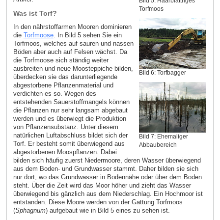
Bild 5: Haarblättriges
Torfmoos
Was ist Torf?
In den nährstoffarmen Mooren dominieren
die
Torfmoose
. In Bild 5 sehen Sie ein
Torfmoos, welches auf sauren und nassen
Böden aber auch auf Felsen wächst. Da
die Torfmoose sich ständig weiter
ausbreiten und neue Moosteppiche bilden,
Bild 6: Torfbagger
überdecken sie das darunterliegende
abgestorbene Pflanzenmaterial und
verdichten es so. Wegen des
entstehenden Sauerstoffmangels können
die Pflanzen nur sehr langsam abgebaut
werden und es überwiegt die Produktion
von Pflanzensubstanz. Unter diesem
natürlichen Luftabschluss bildet sich der
Bild 7: Ehemaliger
Torf. Er besteht somit überwiegend aus
Abbaubereich
abgestorbenen Moospflanzen. Dabei
bilden sich häufig zuerst Niedermoore, deren Wasser überwiegend
aus dem Boden- und Grundwasser stammt. Daher bilden sie sich
nur dort, wo das Grundwasser in Bodennähe oder über dem Boden
steht. Über die Zeit wird das Moor höher und zieht das Wasser
überwiegend bis gänzlich aus dem Niederschlag. Ein Hochmoor ist
entstanden. Diese Moore werden von der Gattung Torfmoos
(
Sphagnum
) aufgebaut wie in Bild 5 eines zu sehen ist.