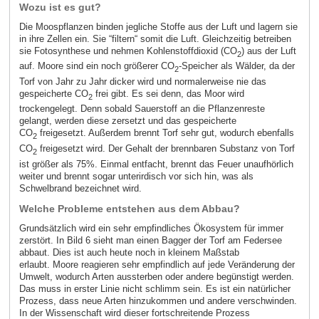
Wozu ist es gut?
Die Moospflanzen binden jegliche Stoffe aus der Luft und lagern sie
in ihre Zellen ein. Sie “filtern“ somit die Luft. Gleichzeitig betreiben
sie Fotosynthese und nehmen Kohlenstoffdioxid (CO
) aus der Luft
2
auf. Moore sind ein noch größerer CO
-Speicher als Wälder, da der
2
Torf von Jahr zu Jahr dicker wird und normalerweise nie das
gespeicherte CO
frei gibt. Es sei denn, das Moor wird
2
trockengelegt. Denn sobald Sauerstoff an die Pflanzenreste
gelangt, werden diese zersetzt und das gespeicherte
CO
freigesetzt. Außerdem brennt Torf sehr gut, wodurch ebenfalls
2
CO
freigesetzt wird. Der Gehalt der brennbaren Substanz von Torf
2
ist größer als 75%. Einmal entfacht, brennt das Feuer unaufhörlich
weiter und brennt sogar unterirdisch vor sich hin, was als
Schwelbrand bezeichnet wird.
Welche Probleme entstehen aus dem Abbau?
Grundsätzlich wird ein sehr empfindliches Ökosystem für immer
zerstört. In Bild 6 sieht man einen Bagger der Torf am Federsee
abbaut. Dies ist auch heute noch in kleinem Maßstab
erlaubt. Moore reagieren sehr empfindlich auf jede Veränderung der
Umwelt, wodurch Arten aussterben oder andere begünstigt werden.
Das muss in erster Linie nicht schlimm sein. Es ist ein natürlicher
Prozess, dass neue Arten hinzukommen und andere verschwinden.
In der Wissenschaft wird dieser fortschreitende Prozess