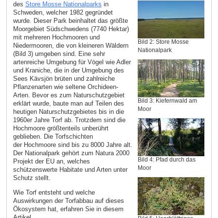
des
Store Mosse Nationalparks
in
Schweden, welcher 1982 gegründet
wurde. Dieser Park beinhaltet das größte
Moorgebiet Südschwedens (7740 Hektar)
mit mehreren Hochmooren und
Bild 2: Store Mosse
Niedermooren, die von kleineren Wäldern
Nationalpark
(Bild 3) umgeben sind. Eine sehr
artenreiche Umgebung für Vögel wie Adler
und Kraniche, die in der Umgebung des
Sees Kävsjön brüten und zahlreiche
Pflanzenarten wie seltene Orchideen-
Arten. Bevor es zum Naturschutzgebiet
Bild 3: Kiefernwald am
erklärt wurde, baute man auf Teilen des
Moor
heutigen Naturschutzgebietes bis in die
1960er Jahre Torf ab. Trotzdem sind die
Hochmoore größtenteils unberührt
geblieben. Die Torfschichten
der Hochmoore sind bis zu 8000 Jahre alt.
Der Nationalpark gehört zum Natura 2000
Bild 4: Pfad durch das
Projekt der EU an, welches
Moor
schützenswerte Habitate und Arten unter
Schutz stellt.
Wie Torf entsteht und welche
Auswirkungen der Torfabbau auf dieses
Ökosystem hat, erfahren Sie in diesem
Artikel.