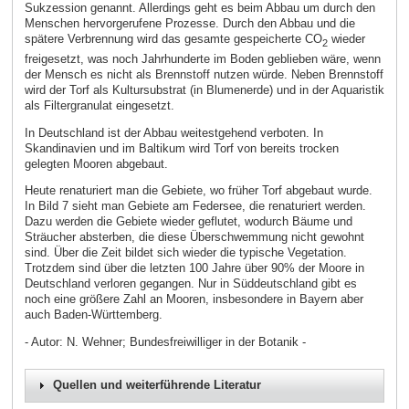
Sukzession genannt. Allerdings geht es beim Abbau um durch den
Menschen hervorgerufene Prozesse. Durch den Abbau und die
spätere Verbrennung wird das gesamte gespeicherte CO
wieder
2
freigesetzt, was noch Jahrhunderte im Boden geblieben wäre, wenn
der Mensch es nicht als Brennstoff nutzen würde. Neben Brennstoff
wird der Torf als Kultursubstrat (in Blumenerde) und in der Aquaristik
als Filtergranulat eingesetzt.
In Deutschland ist der Abbau weitestgehend verboten. In
Skandinavien und im Baltikum wird Torf von bereits trocken
gelegten Mooren abgebaut.
Heute renaturiert man die Gebiete, wo früher Torf abgebaut wurde.
In Bild 7 sieht man Gebiete am Federsee, die renaturiert werden.
Dazu werden die Gebiete wieder geflutet, wodurch Bäume und
Sträucher absterben, die diese Überschwemmung nicht gewohnt
sind. Über die Zeit bildet sich wieder die typische Vegetation.
Trotzdem sind über die letzten 100 Jahre über 90% der Moore in
Deutschland verloren gegangen. Nur in Süddeutschland gibt es
noch eine größere Zahl an Mooren, insbesondere in Bayern aber
auch Baden-Württemberg.
- Autor: N. Wehner; Bundesfreiwilliger in der Botanik -
Quellen und weiterführende Literatur