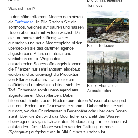
Bild 5: Haarblättriges
Torfmoos
Was ist Torf?
In den nährstoffarmen Mooren dominieren
die
Torfmoose
. In Bild 5 sehen Sie ein
Torfmoos, welches auf sauren und nassen
Böden aber auch auf Felsen wächst. Da
die Torfmoose sich ständig weiter
ausbreiten und neue Moosteppiche bilden,
Bild 6: Torfbagger
überdecken sie das darunterliegende
abgestorbene Pflanzenmaterial und
verdichten es so. Wegen des
entstehenden Sauerstoffmangels können
die Pflanzen nur sehr langsam abgebaut
werden und es überwiegt die Produktion
von Pflanzensubstanz. Unter diesem
natürlichen Luftabschluss bildet sich der
Bild 7: Ehemaliger
Torf. Er besteht somit überwiegend aus
Abbaubereich
abgestorbenen Moospflanzen. Dabei
bilden sich häufig zuerst Niedermoore, deren Wasser überwiegend
aus dem Boden- und Grundwasser stammt. Daher bilden sie sich
nur dort, wo das Grundwasser in Bodennähe oder über dem Boden
steht. Über die Zeit wird das Moor höher und zieht das Wasser
überwiegend bis gänzlich aus dem Niederschlag. Ein Hochmoor ist
entstanden. Diese Moore werden von der Gattung Torfmoos
(
Sphagnum
) aufgebaut wie in Bild 5 eines zu sehen ist.