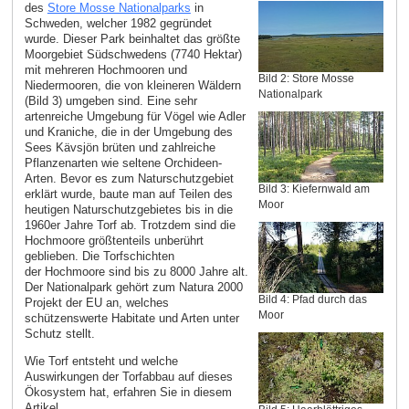
des
Store Mosse Nationalparks
in
Schweden, welcher 1982 gegründet
wurde. Dieser Park beinhaltet das größte
Moorgebiet Südschwedens (7740 Hektar)
mit mehreren Hochmooren und
Bild 2: Store Mosse
Niedermooren, die von kleineren Wäldern
Nationalpark
(Bild 3) umgeben sind. Eine sehr
artenreiche Umgebung für Vögel wie Adler
und Kraniche, die in der Umgebung des
Sees Kävsjön brüten und zahlreiche
Pflanzenarten wie seltene Orchideen-
Arten. Bevor es zum Naturschutzgebiet
Bild 3: Kiefernwald am
erklärt wurde, baute man auf Teilen des
Moor
heutigen Naturschutzgebietes bis in die
1960er Jahre Torf ab. Trotzdem sind die
Hochmoore größtenteils unberührt
geblieben. Die Torfschichten
der Hochmoore sind bis zu 8000 Jahre alt.
Der Nationalpark gehört zum Natura 2000
Bild 4: Pfad durch das
Projekt der EU an, welches
Moor
schützenswerte Habitate und Arten unter
Schutz stellt.
Wie Torf entsteht und welche
Auswirkungen der Torfabbau auf dieses
Ökosystem hat, erfahren Sie in diesem
Artikel.