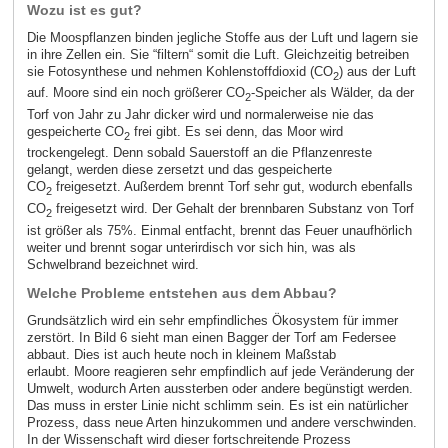
Wozu ist es gut?
Die Moospflanzen binden jegliche Stoffe aus der Luft und lagern sie
in ihre Zellen ein. Sie “filtern“ somit die Luft. Gleichzeitig betreiben
sie Fotosynthese und nehmen Kohlenstoffdioxid (CO
) aus der Luft
2
auf. Moore sind ein noch größerer CO
-Speicher als Wälder, da der
2
Torf von Jahr zu Jahr dicker wird und normalerweise nie das
gespeicherte CO
frei gibt. Es sei denn, das Moor wird
2
trockengelegt. Denn sobald Sauerstoff an die Pflanzenreste
gelangt, werden diese zersetzt und das gespeicherte
CO
freigesetzt. Außerdem brennt Torf sehr gut, wodurch ebenfalls
2
CO
freigesetzt wird. Der Gehalt der brennbaren Substanz von Torf
2
ist größer als 75%. Einmal entfacht, brennt das Feuer unaufhörlich
weiter und brennt sogar unterirdisch vor sich hin, was als
Schwelbrand bezeichnet wird.
Welche Probleme entstehen aus dem Abbau?
Grundsätzlich wird ein sehr empfindliches Ökosystem für immer
zerstört. In Bild 6 sieht man einen Bagger der Torf am Federsee
abbaut. Dies ist auch heute noch in kleinem Maßstab
erlaubt. Moore reagieren sehr empfindlich auf jede Veränderung der
Umwelt, wodurch Arten aussterben oder andere begünstigt werden.
Das muss in erster Linie nicht schlimm sein. Es ist ein natürlicher
Prozess, dass neue Arten hinzukommen und andere verschwinden.
In der Wissenschaft wird dieser fortschreitende Prozess