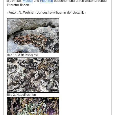
die Artikel
Moose
und
Flechten
besuchen und unten weiterführende
Literatur finden.
- Autor: N. Wehner; Bundesfreiwilliger in der Botanik -
Bild 1: Gesteinsflechte
Bild 2: Nabelflechten