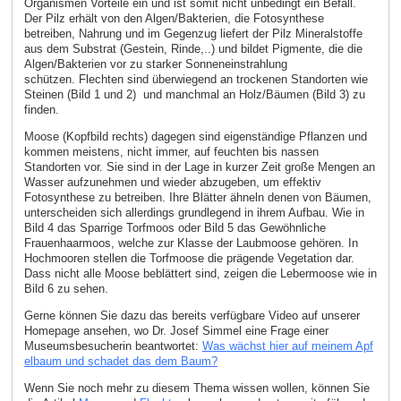
Organismen Vorteile ein und ist somit nicht unbedingt ein Befall.
Der Pilz erhält von den Algen/Bakterien, die Fotosynthese
betreiben, Nahrung und im Gegenzug liefert der Pilz Mineralstoffe
aus dem Substrat (Gestein, Rinde,..) und bildet Pigmente, die die
Algen/Bakterien vor zu starker Sonneneinstrahlung
schützen. Flechten sind überwiegend an trockenen Standorten wie
Steinen (Bild 1 und 2) und manchmal an Holz/Bäumen (Bild 3) zu
finden.
Moose (Kopfbild rechts) dagegen sind eigenständige Pflanzen und
kommen meistens, nicht immer, auf feuchten bis nassen
Standorten vor. Sie sind in der Lage in kurzer Zeit große Mengen an
Wasser aufzunehmen und wieder abzugeben, um effektiv
Fotosynthese zu betreiben. Ihre Blätter ähneln denen von Bäumen,
unterscheiden sich allerdings grundlegend in ihrem Aufbau. Wie in
Bild 4 das Sparrige Torfmoos oder Bild 5 das Gewöhnliche
Frauenhaarmoos, welche zur Klasse der Laubmoose gehören. In
Hochmooren stellen die Torfmoose die prägende Vegetation dar.
Dass nicht alle Moose beblättert sind, zeigen die Lebermoose wie in
Bild 6 zu sehen.
Gerne können Sie dazu das bereits verfügbare Video auf unserer
Homepage ansehen, wo Dr. Josef Simmel eine Frage einer
Museumsbesucherin beantwortet:
Was wächst hier auf meinem Apf
elbaum und schadet das dem Baum?
Wenn Sie noch mehr zu diesem Thema wissen wollen, können Sie