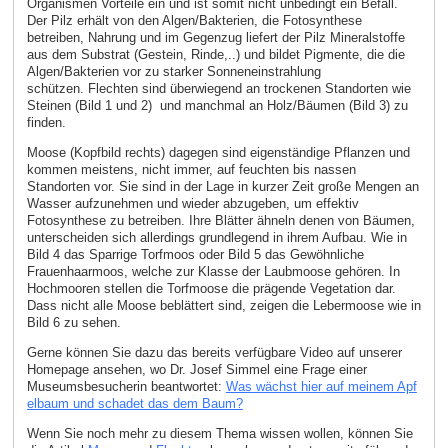
Organismen Vorteile ein und ist somit nicht unbedingt ein Befall.
Der Pilz erhält von den Algen/Bakterien, die Fotosynthese
betreiben, Nahrung und im Gegenzug liefert der Pilz Mineralstoffe
aus dem Substrat (Gestein, Rinde,..) und bildet Pigmente, die die
Algen/Bakterien vor zu starker Sonneneinstrahlung
schützen. Flechten sind überwiegend an trockenen Standorten wie
Steinen (Bild 1 und 2) und manchmal an Holz/Bäumen (Bild 3) zu
finden.
Moose (Kopfbild rechts) dagegen sind eigenständige Pflanzen und
kommen meistens, nicht immer, auf feuchten bis nassen
Standorten vor. Sie sind in der Lage in kurzer Zeit große Mengen an
Wasser aufzunehmen und wieder abzugeben, um effektiv
Fotosynthese zu betreiben. Ihre Blätter ähneln denen von Bäumen,
unterscheiden sich allerdings grundlegend in ihrem Aufbau. Wie in
Bild 4 das Sparrige Torfmoos oder Bild 5 das Gewöhnliche
Frauenhaarmoos, welche zur Klasse der Laubmoose gehören. In
Hochmooren stellen die Torfmoose die prägende Vegetation dar.
Dass nicht alle Moose beblättert sind, zeigen die Lebermoose wie in
Bild 6 zu sehen.
Gerne können Sie dazu das bereits verfügbare Video auf unserer
Homepage ansehen, wo Dr. Josef Simmel eine Frage einer
Museumsbesucherin beantwortet:
Was wächst hier auf meinem Apf
elbaum und schadet das dem Baum?
Wenn Sie noch mehr zu diesem Thema wissen wollen, können Sie