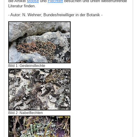
die Artikel
Moose
und
Flechten
besuchen und unten weiterführende
Literatur finden.
- Autor: N. Wehner; Bundesfreiwilliger in der Botanik -
Bild 1: Gesteinsflechte
Bild 2: Nabelflechten