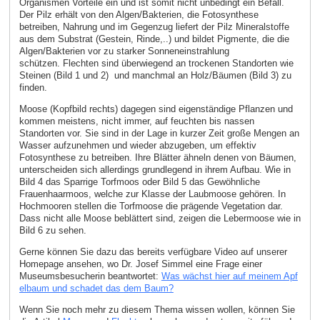
Organismen Vorteile ein und ist somit nicht unbedingt ein Befall.
Der Pilz erhält von den Algen/Bakterien, die Fotosynthese
betreiben, Nahrung und im Gegenzug liefert der Pilz Mineralstoffe
aus dem Substrat (Gestein, Rinde,..) und bildet Pigmente, die die
Algen/Bakterien vor zu starker Sonneneinstrahlung
schützen. Flechten sind überwiegend an trockenen Standorten wie
Steinen (Bild 1 und 2) und manchmal an Holz/Bäumen (Bild 3) zu
finden.
Moose (Kopfbild rechts) dagegen sind eigenständige Pflanzen und
kommen meistens, nicht immer, auf feuchten bis nassen
Standorten vor. Sie sind in der Lage in kurzer Zeit große Mengen an
Wasser aufzunehmen und wieder abzugeben, um effektiv
Fotosynthese zu betreiben. Ihre Blätter ähneln denen von Bäumen,
unterscheiden sich allerdings grundlegend in ihrem Aufbau. Wie in
Bild 4 das Sparrige Torfmoos oder Bild 5 das Gewöhnliche
Frauenhaarmoos, welche zur Klasse der Laubmoose gehören. In
Hochmooren stellen die Torfmoose die prägende Vegetation dar.
Dass nicht alle Moose beblättert sind, zeigen die Lebermoose wie in
Bild 6 zu sehen.
Gerne können Sie dazu das bereits verfügbare Video auf unserer
Homepage ansehen, wo Dr. Josef Simmel eine Frage einer
Museumsbesucherin beantwortet:
Was wächst hier auf meinem Apf
elbaum und schadet das dem Baum?
Wenn Sie noch mehr zu diesem Thema wissen wollen, können Sie