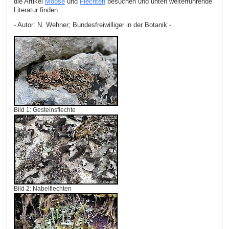
die Artikel
Moose
und
Flechten
besuchen und unten weiterführende
Literatur finden.
- Autor: N. Wehner; Bundesfreiwilliger in der Botanik -
Bild 1: Gesteinsflechte
Bild 2: Nabelflechten