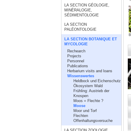
LA SECTION GÉOLOGIE,
MINÉRALOGIE,
SÉDIMENTOLOGIE
LA SECTION
PALÉONTOLOGIE
B
LA SECTION BOTANIQUE ET
MYCOLOGIE
Rechearch
Projects
Personnel
Publications
Herbarium visits and loans
Wissenswertes
Heldbock und Eichenschutz
Ökosystem Wald
Frühling: Austrieb der
Knospen
Moos = Flechte ?
Moose
Moor und Torf
Flechten
Offenhaltungsversuche
LA SECTION ZOOLOGIE