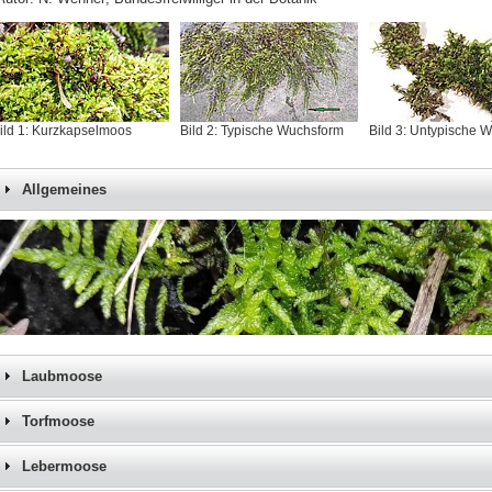
ild 1: Kurzkapselmoos
Bild 2: Typische Wuchsform
Bild 3: Untypische 
Allgemeines
Laubmoose
Torfmoose
Lebermoose